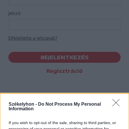
Jelszó
Elfelejtette a jelszavát?
BEJELENTKEZÉS
Regisztráció
Székelyhon -
Do Not Process My Personal
Information
If you wish to opt-out of the sale, sharing to third parties, or
processing of your personal or sensitive information for