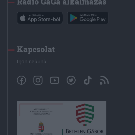
Rádió GaGa alkalmazás
Kapcsolat
Írjon nekünk