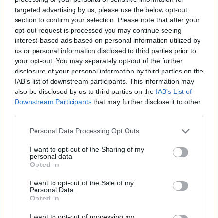
targeted advertising by us, please use the below opt-out
section to confirm your selection. Please note that after your
Hasznos
opt-out request is processed you may continue seeing
interest-based ads based on personal information utilized by
Impresszum
us or personal information disclosed to third parties prior to
your opt-out. You may separately opt-out of the further
Szerzői jogok
disclosure of your personal information by third parties on the
Adatvédelmi tájékoztató
IAB’s list of downstream participants. This information may
Cookie-kezelési tájékoztató
also be disclosed by us to third parties on the
IAB’s List of
Downstream Participants
that may further disclose it to other
Hozzászólási szabályzat
third parties.
Nyomtatott lapjaink archívuma
Székely Hírmondó archívuma
Personal Data Processing Opt Outs
Médiaajánlat
I want to opt-out of the Sharing of my
personal data.
Opted In
Látogatottsági adatok
I want to opt-out of the Sale of my
Personal Data.
Sütibeállítások
Opted In
I want to opt-out of processing my