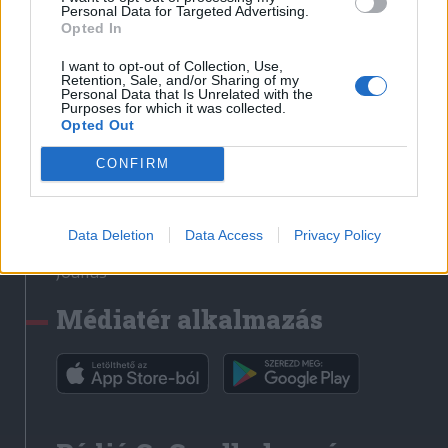
Médiatér
Personal Data for Targeted Advertising.
Opted In
Székely Sport
I want to opt-out of Collection, Use,
Liget
Retention, Sale, and/or Sharing of my
Personal Data that Is Unrelated with the
Krónika
Purposes for which it was collected.
Opted Out
Bihari Napló
Erdélyi Napló
CONFIRM
Főtér
Nőileg
Data Deletion
Data Access
Privacy Policy
Rádió GaGa
Jóállás
Médiatér alkalmazás