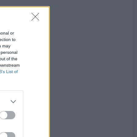
sonal or
ection to
ou may
 personal
out of the
 downstream
B’s List of