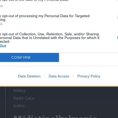
In
to opt-out of processing my Personal Data for Targeted
ing.
In
Médiatér
o opt-out of Collection, Use, Retention, Sale, and/or Sharing
ersonal Data that Is Unrelated with the Purposes for which it
lected.
Székely Sport
Out
Liget
CONFIRM
Krónika
Bihari Napló
Erdélyi Napló
Data Deletion
Data Access
Privacy Policy
Főtér
Nőileg
Rádió GaGa
Jóállás