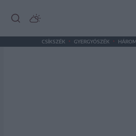
•
•
CSÍKSZÉK
GYERGYÓSZÉK
HÁROM