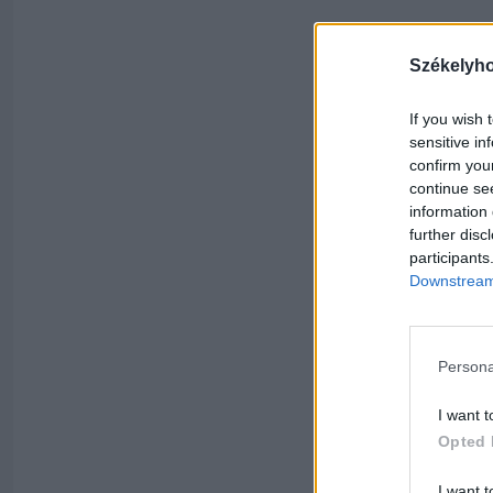
Székelyh
If you wish 
sensitive in
confirm you
continue se
information 
further disc
participants
Downstream 
Persona
I want t
Opted 
I want t