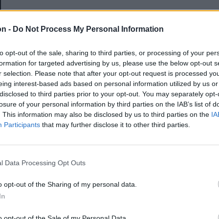
E-mail-cím
on -
Do Not Process My Personal Information
to opt-out of the sale, sharing to third parties, or processing of your per
Jelszó
formation for targeted advertising by us, please use the below opt-out s
r selection. Please note that after your opt-out request is processed y
eing interest-based ads based on personal information utilized by us or
disclosed to third parties prior to your opt-out. You may separately opt-
Elfelejtette a jelszavát?
losure of your personal information by third parties on the IAB’s list of
. This information may also be disclosed by us to third parties on the
IA
Participants
that may further disclose it to other third parties.
BEJELENTKEZÉS
Regisztráció
l Data Processing Opt Outs
o opt-out of the Sharing of my personal data.
In
o opt-out of the Sale of my Personal Data.