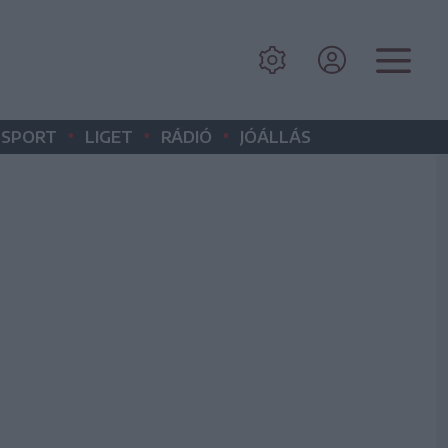
•
•
•
SPORT
LIGET
RÁDIÓ
JÓÁLLÁS