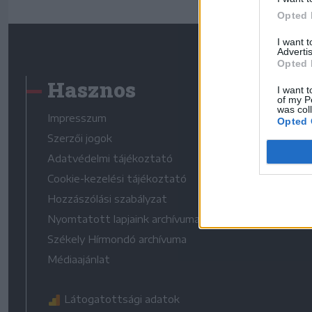
Opted 
I want 
Advertis
Opted 
Hasznos
I want t
of my P
was col
Impresszum
Opted 
Szerzői jogok
Adatvédelmi tájékoztató
Cookie-kezelési tájékoztató
Hozzászólási szabályzat
Nyomtatott lapjaink archívuma
Székely Hírmondó archívuma
Médiaajánlat
Látogatottsági adatok