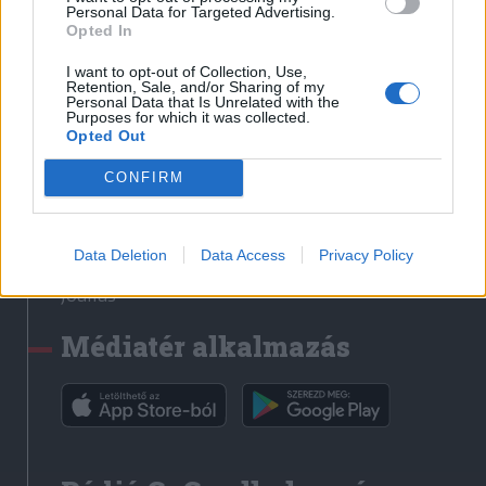
Médiatér
Personal Data for Targeted Advertising.
Opted In
Székely Sport
I want to opt-out of Collection, Use,
Liget
Retention, Sale, and/or Sharing of my
Personal Data that Is Unrelated with the
Krónika
Purposes for which it was collected.
Opted Out
Bihari Napló
Erdélyi Napló
CONFIRM
Főtér
Nőileg
Data Deletion
Data Access
Privacy Policy
Rádió GaGa
Jóállás
Médiatér alkalmazás