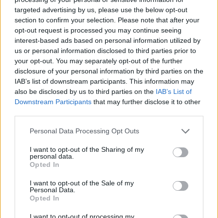
targeted advertising by us, please use the below opt-out
section to confirm your selection. Please note that after your
Hasznos
opt-out request is processed you may continue seeing
interest-based ads based on personal information utilized by
Impresszum
us or personal information disclosed to third parties prior to
your opt-out. You may separately opt-out of the further
Szerzői jogok
disclosure of your personal information by third parties on the
Adatvédelmi tájékoztató
IAB’s list of downstream participants. This information may
Cookie-kezelési tájékoztató
also be disclosed by us to third parties on the
IAB’s List of
Downstream Participants
that may further disclose it to other
Hozzászólási szabályzat
third parties.
Nyomtatott lapjaink archívuma
Székely Hírmondó archívuma
Personal Data Processing Opt Outs
Médiaajánlat
I want to opt-out of the Sharing of my
personal data.
Opted In
Látogatottsági adatok
I want to opt-out of the Sale of my
Personal Data.
Sütibeállítások
Opted In
I want to opt-out of processing my