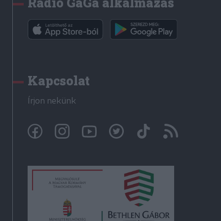
Rádió GaGa alkalmazás
Kapcsolat
Írjon nekünk