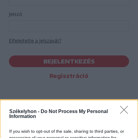
Jelszó
Elfelejtette a jelszavát?
BEJELENTKEZÉS
Regisztráció
Székelyhon -
Do Not Process My Personal
Information
If you wish to opt-out of the sale, sharing to third parties, or
processing of your personal or sensitive information for