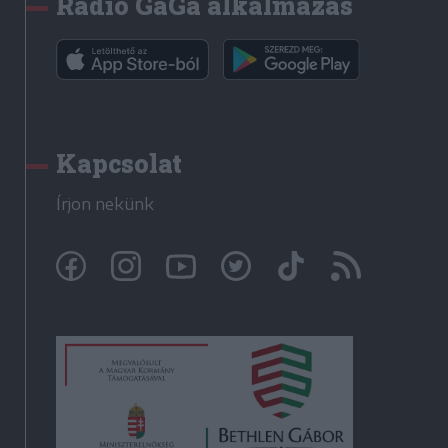
Rádió GaGa alkalmazás
Kapcsolat
Írjon nekünk