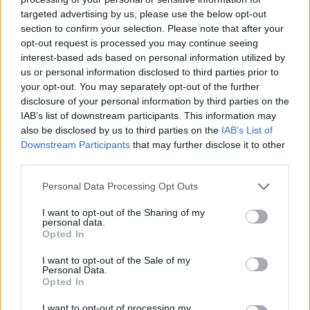
targeted advertising by us, please use the below opt-out
section to confirm your selection. Please note that after your
Hasznos
opt-out request is processed you may continue seeing
interest-based ads based on personal information utilized by
Impresszum
us or personal information disclosed to third parties prior to
your opt-out. You may separately opt-out of the further
Szerzői jogok
disclosure of your personal information by third parties on the
Adatvédelmi tájékoztató
IAB’s list of downstream participants. This information may
Cookie-kezelési tájékoztató
also be disclosed by us to third parties on the
IAB’s List of
Downstream Participants
that may further disclose it to other
Hozzászólási szabályzat
third parties.
Nyomtatott lapjaink archívuma
Székely Hírmondó archívuma
Personal Data Processing Opt Outs
Médiaajánlat
I want to opt-out of the Sharing of my
personal data.
Opted In
Látogatottsági adatok
I want to opt-out of the Sale of my
Personal Data.
Sütibeállítások
Opted In
I want to opt-out of processing my