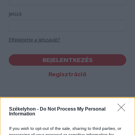
Jelszó
Elfelejtette a jelszavát?
BEJELENTKEZÉS
Regisztráció
Székelyhon -
Do Not Process My Personal
Information
If you wish to opt-out of the sale, sharing to third parties, or
processing of your personal or sensitive information for