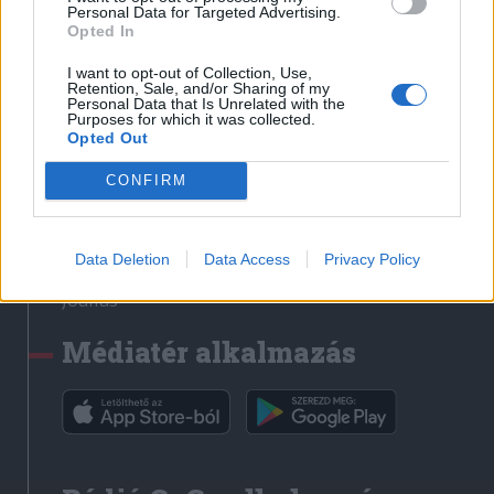
Médiatér
Personal Data for Targeted Advertising.
Opted In
Székely Sport
I want to opt-out of Collection, Use,
Liget
Retention, Sale, and/or Sharing of my
Personal Data that Is Unrelated with the
Krónika
Purposes for which it was collected.
Opted Out
Bihari Napló
Erdélyi Napló
CONFIRM
Főtér
Nőileg
Data Deletion
Data Access
Privacy Policy
Rádió GaGa
Jóállás
Médiatér alkalmazás