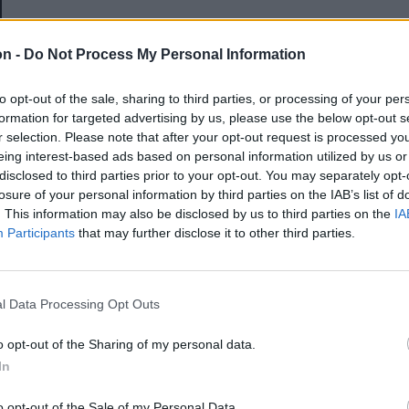
E-mail-cím
on -
Do Not Process My Personal Information
to opt-out of the sale, sharing to third parties, or processing of your per
Jelszó
formation for targeted advertising by us, please use the below opt-out s
r selection. Please note that after your opt-out request is processed y
eing interest-based ads based on personal information utilized by us or
disclosed to third parties prior to your opt-out. You may separately opt-
Elfelejtette a jelszavát?
losure of your personal information by third parties on the IAB’s list of
. This information may also be disclosed by us to third parties on the
IA
Participants
that may further disclose it to other third parties.
BEJELENTKEZÉS
Regisztráció
l Data Processing Opt Outs
o opt-out of the Sharing of my personal data.
In
o opt-out of the Sale of my Personal Data.