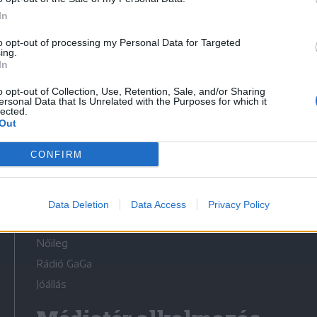
In
to opt-out of processing my Personal Data for Targeted
ing.
In
Médiatér
o opt-out of Collection, Use, Retention, Sale, and/or Sharing
ersonal Data that Is Unrelated with the Purposes for which it
lected.
Székely Sport
Out
Liget
CONFIRM
Krónika
Bihari Napló
Erdélyi Napló
Data Deletion
Data Access
Privacy Policy
Főtér
Nőileg
Rádió GaGa
Jóállás