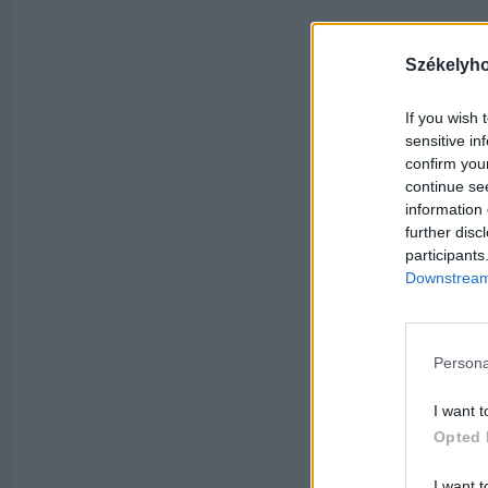
Székelyh
If you wish 
sensitive in
confirm you
continue se
information 
further disc
participants
Downstream 
Persona
I want t
Opted 
I want t