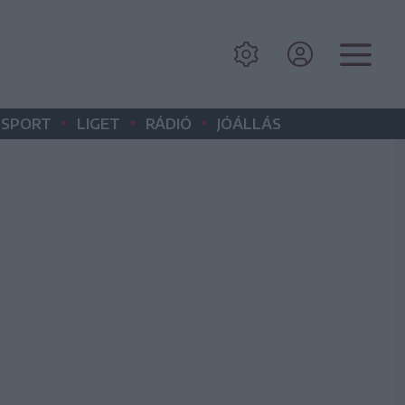
•
•
•
SPORT
LIGET
RÁDIÓ
JÓÁLLÁS