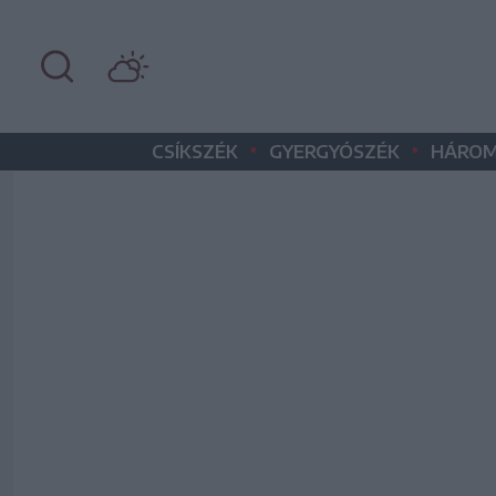
•
•
CSÍKSZÉK
GYERGYÓSZÉK
HÁROM