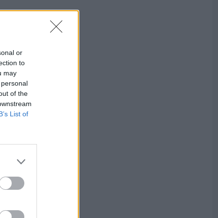
sonal or
ection to
ou may
 personal
out of the
 downstream
B’s List of