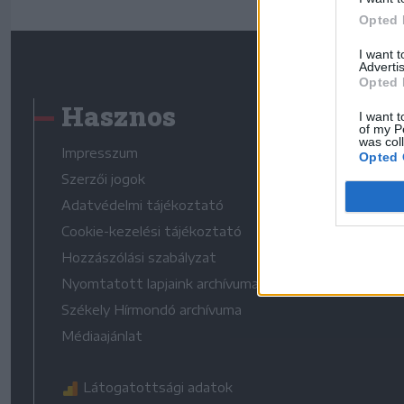
Opted 
I want 
Advertis
Opted 
Hasznos
I want t
of my P
was col
Impresszum
Opted 
Szerzői jogok
Adatvédelmi tájékoztató
Cookie-kezelési tájékoztató
Hozzászólási szabályzat
Nyomtatott lapjaink archívuma
Székely Hírmondó archívuma
Médiaajánlat
Látogatottsági adatok