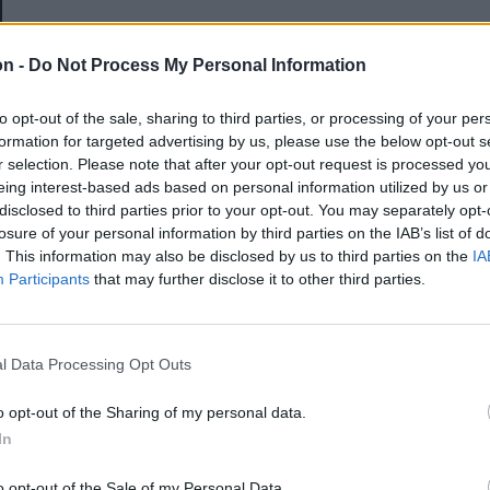
E-mail-cím
on -
Do Not Process My Personal Information
to opt-out of the sale, sharing to third parties, or processing of your per
Jelszó
formation for targeted advertising by us, please use the below opt-out s
r selection. Please note that after your opt-out request is processed y
eing interest-based ads based on personal information utilized by us or
disclosed to third parties prior to your opt-out. You may separately opt-
Elfelejtette a jelszavát?
losure of your personal information by third parties on the IAB’s list of
. This information may also be disclosed by us to third parties on the
IA
Participants
that may further disclose it to other third parties.
BEJELENTKEZÉS
Regisztráció
l Data Processing Opt Outs
o opt-out of the Sharing of my personal data.
In
o opt-out of the Sale of my Personal Data.