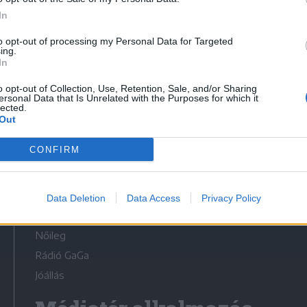
In
to opt-out of processing my Personal Data for Targeted
ing.
In
Médiatér
o opt-out of Collection, Use, Retention, Sale, and/or Sharing
ersonal Data that Is Unrelated with the Purposes for which it
lected.
Székely Sport
Out
Liget
CONFIRM
Krónika
Bihari Napló
Erdélyi Napló
Data Deletion
Data Access
Privacy Policy
Főtér
Nőileg
Rádió GaGa
Jóállás