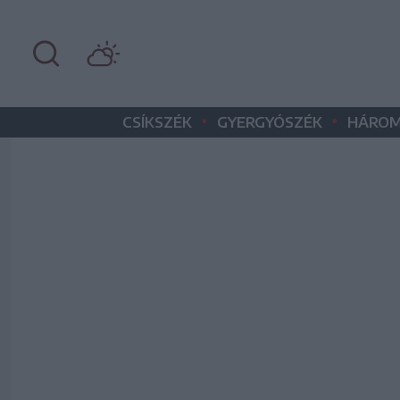
•
•
CSÍKSZÉK
GYERGYÓSZÉK
HÁROM