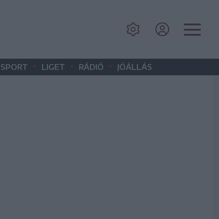
•
•
•
SPORT
LIGET
RÁDIÓ
JÓÁLLÁS