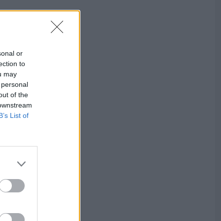
sonal or
ection to
ou may
 personal
out of the
 downstream
B’s List of