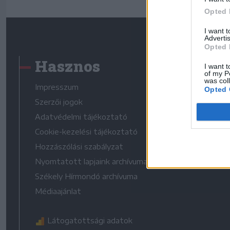
Opted 
I want 
Advertis
Opted 
Hasznos
I want t
of my P
was col
Impresszum
Opted 
Szerzői jogok
Adatvédelmi tájékoztató
Cookie-kezelési tájékoztató
Hozzászólási szabályzat
Nyomtatott lapjaink archívuma
Székely Hírmondó archívuma
Médiaajánlat
Látogatottsági adatok