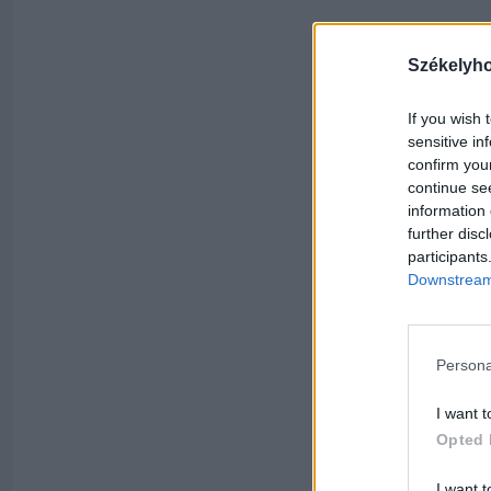
Székelyh
If you wish 
sensitive in
confirm you
continue se
information 
further disc
participants
Downstream 
Persona
I want t
Opted 
I want t