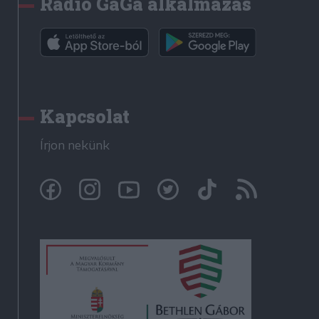
Rádió GaGa alkalmazás
Kapcsolat
Írjon nekünk