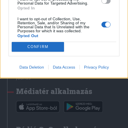
Médiatér
Personal Data for Targeted Advertising.
Opted In
Székely Sport
I want to opt-out of Collection, Use,
Liget
Retention, Sale, and/or Sharing of my
Personal Data that Is Unrelated with the
Krónika
Purposes for which it was collected.
Opted Out
Bihari Napló
Erdélyi Napló
CONFIRM
Főtér
Nőileg
Data Deletion
Data Access
Privacy Policy
Rádió GaGa
Jóállás
Médiatér alkalmazás