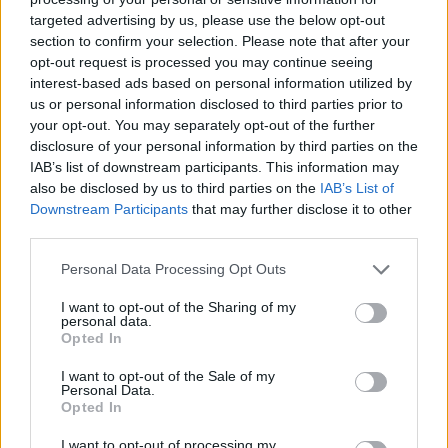
targeted advertising by us, please use the below opt-out
section to confirm your selection. Please note that after your
Hasznos
opt-out request is processed you may continue seeing
interest-based ads based on personal information utilized by
Impresszum
us or personal information disclosed to third parties prior to
your opt-out. You may separately opt-out of the further
Szerzői jogok
disclosure of your personal information by third parties on the
Adatvédelmi tájékoztató
IAB’s list of downstream participants. This information may
Cookie-kezelési tájékoztató
also be disclosed by us to third parties on the
IAB’s List of
Downstream Participants
that may further disclose it to other
Hozzászólási szabályzat
third parties.
Nyomtatott lapjaink archívuma
Székely Hírmondó archívuma
Personal Data Processing Opt Outs
Médiaajánlat
I want to opt-out of the Sharing of my
personal data.
Opted In
Látogatottsági adatok
I want to opt-out of the Sale of my
Personal Data.
Sütibeállítások
Opted In
I want to opt-out of processing my