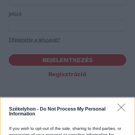
Jelszó
Elfelejtette a jelszavát?
BEJELENTKEZÉS
Regisztráció
Székelyhon -
Do Not Process My Personal
Information
If you wish to opt-out of the sale, sharing to third parties, or
processing of your personal or sensitive information for