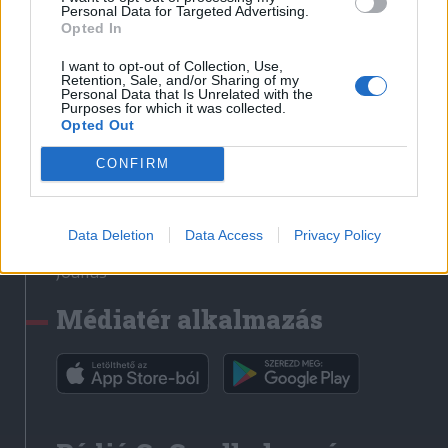
Médiatér
Personal Data for Targeted Advertising.
Opted In
Székely Sport
I want to opt-out of Collection, Use,
Liget
Retention, Sale, and/or Sharing of my
Personal Data that Is Unrelated with the
Krónika
Purposes for which it was collected.
Opted Out
Bihari Napló
Erdélyi Napló
CONFIRM
Főtér
Nőileg
Data Deletion
Data Access
Privacy Policy
Rádió GaGa
Jóállás
Médiatér alkalmazás