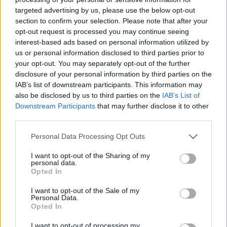
targeted advertising by us, please use the below opt-out
section to confirm your selection. Please note that after your
Hasznos
opt-out request is processed you may continue seeing
interest-based ads based on personal information utilized by
Impresszum
us or personal information disclosed to third parties prior to
your opt-out. You may separately opt-out of the further
Szerzői jogok
disclosure of your personal information by third parties on the
Adatvédelmi tájékoztató
IAB’s list of downstream participants. This information may
Cookie-kezelési tájékoztató
also be disclosed by us to third parties on the
IAB’s List of
Downstream Participants
that may further disclose it to other
Hozzászólási szabályzat
third parties.
Nyomtatott lapjaink archívuma
Székely Hírmondó archívuma
Personal Data Processing Opt Outs
Médiaajánlat
I want to opt-out of the Sharing of my
personal data.
Opted In
Látogatottsági adatok
I want to opt-out of the Sale of my
Personal Data.
Sütibeállítások
Opted In
I want to opt-out of processing my