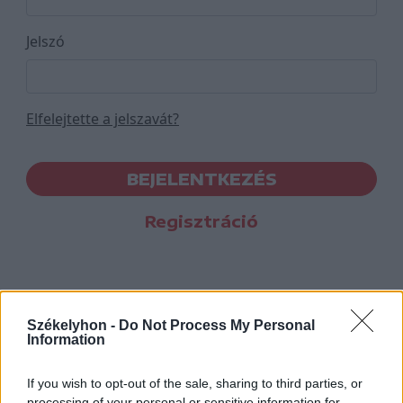
Jelszó
Elfelejtette a jelszavát?
BEJELENTKEZÉS
Regisztráció
Székelyhon -
Do Not Process My Personal
Information
If you wish to opt-out of the sale, sharing to third parties, or
processing of your personal or sensitive information for