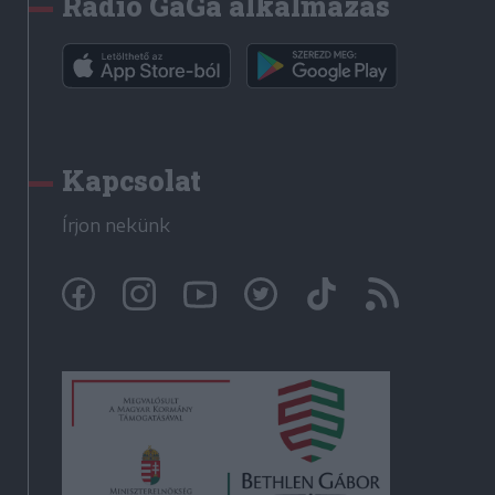
Rádió GaGa alkalmazás
Kapcsolat
Írjon nekünk