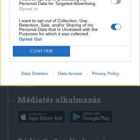
Médiatér
Personal Data for Targeted Advertising.
Opted In
Székely Sport
I want to opt-out of Collection, Use,
Liget
Retention, Sale, and/or Sharing of my
Personal Data that Is Unrelated with the
Krónika
Purposes for which it was collected.
Opted Out
Bihari Napló
Erdélyi Napló
CONFIRM
Főtér
Nőileg
Data Deletion
Data Access
Privacy Policy
Rádió GaGa
Jóállás
Médiatér alkalmazás