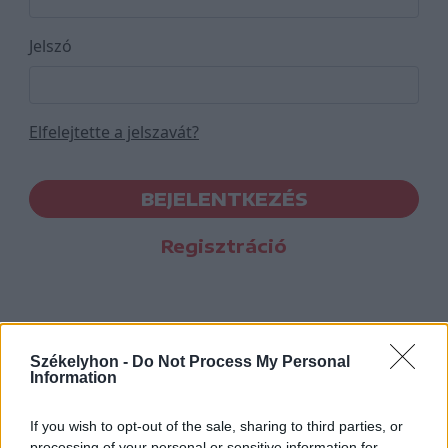
Jelszó
Elfelejtette a jelszavát?
BEJELENTKEZÉS
Regisztráció
Székelyhon -
Do Not Process My Personal
Information
If you wish to opt-out of the sale, sharing to third parties, or
processing of your personal or sensitive information for