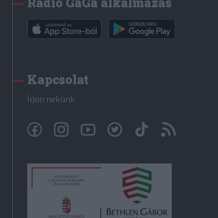
Rádió GaGa alkalmazás
Kapcsolat
Írjon nekünk