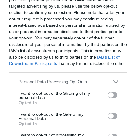
targeted advertising by us, please use the below opt-out
section to confirm your selection. Please note that after your
Hasznos
opt-out request is processed you may continue seeing
interest-based ads based on personal information utilized by
Impresszum
us or personal information disclosed to third parties prior to
your opt-out. You may separately opt-out of the further
Szerzői jogok
disclosure of your personal information by third parties on the
Adatvédelmi tájékoztató
IAB’s list of downstream participants. This information may
Cookie-kezelési tájékoztató
also be disclosed by us to third parties on the
IAB’s List of
Downstream Participants
that may further disclose it to other
Hozzászólási szabályzat
third parties.
Nyomtatott lapjaink archívuma
Székely Hírmondó archívuma
Personal Data Processing Opt Outs
Médiaajánlat
I want to opt-out of the Sharing of my
personal data.
Opted In
Látogatottsági adatok
I want to opt-out of the Sale of my
Personal Data.
Sütibeállítások
Opted In
I want to opt-out of processing my