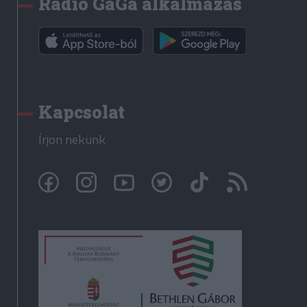
Rádió GaGa alkalmazás
Kapcsolat
Írjon nekünk