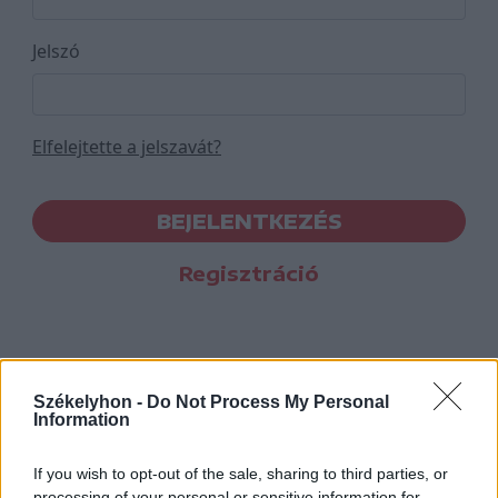
Jelszó
Elfelejtette a jelszavát?
BEJELENTKEZÉS
Regisztráció
Székelyhon -
Do Not Process My Personal
Information
If you wish to opt-out of the sale, sharing to third parties, or
processing of your personal or sensitive information for