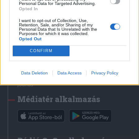
Médiatér
Personal Data for Targeted Advertising.
Opted In
Székely Sport
I want to opt-out of Collection, Use,
Liget
Retention, Sale, and/or Sharing of my
Personal Data that Is Unrelated with the
Krónika
Purposes for which it was collected.
Opted Out
Bihari Napló
Erdélyi Napló
CONFIRM
Főtér
Nőileg
Data Deletion
Data Access
Privacy Policy
Rádió GaGa
Jóállás
Médiatér alkalmazás