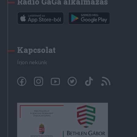
Rádió GaGa alkalmazás
Kapcsolat
Írjon nekünk