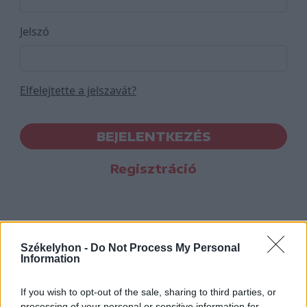
Jelszó
Elfelejtette a jelszavát?
BEJELENTKEZÉS
Regisztráció
Székelyhon -
Do Not Process My Personal
Information
If you wish to opt-out of the sale, sharing to third parties, or
processing of your personal or sensitive information for