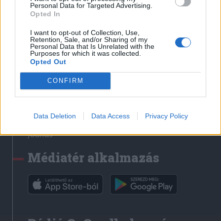
Médiatér
Personal Data for Targeted Advertising.
Opted In
Székely Sport
I want to opt-out of Collection, Use,
Liget
Retention, Sale, and/or Sharing of my
Personal Data that Is Unrelated with the
Krónika
Purposes for which it was collected.
Opted Out
Bihari Napló
Erdélyi Napló
CONFIRM
Főtér
Nőileg
Data Deletion
Data Access
Privacy Policy
Rádió GaGa
Jóállás
Médiatér alkalmazás