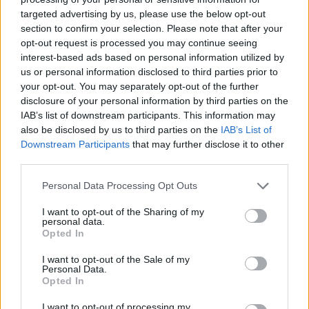
targeted advertising by us, please use the below opt-out
section to confirm your selection. Please note that after your
Hasznos
opt-out request is processed you may continue seeing
interest-based ads based on personal information utilized by
Impresszum
us or personal information disclosed to third parties prior to
your opt-out. You may separately opt-out of the further
Szerzői jogok
disclosure of your personal information by third parties on the
Adatvédelmi tájékoztató
IAB’s list of downstream participants. This information may
Cookie-kezelési tájékoztató
also be disclosed by us to third parties on the
IAB’s List of
Downstream Participants
that may further disclose it to other
Hozzászólási szabályzat
third parties.
Nyomtatott lapjaink archívuma
Székely Hírmondó archívuma
Personal Data Processing Opt Outs
Médiaajánlat
I want to opt-out of the Sharing of my
personal data.
Opted In
Látogatottsági adatok
I want to opt-out of the Sale of my
Personal Data.
Sütibeállítások
Opted In
I want to opt-out of processing my