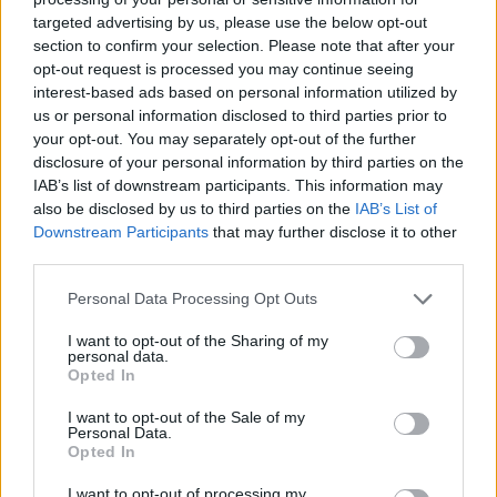
targeted advertising by us, please use the below opt-out
section to confirm your selection. Please note that after your
Hasznos
opt-out request is processed you may continue seeing
interest-based ads based on personal information utilized by
Impresszum
us or personal information disclosed to third parties prior to
your opt-out. You may separately opt-out of the further
Szerzői jogok
disclosure of your personal information by third parties on the
Adatvédelmi tájékoztató
IAB’s list of downstream participants. This information may
Cookie-kezelési tájékoztató
also be disclosed by us to third parties on the
IAB’s List of
Downstream Participants
that may further disclose it to other
Hozzászólási szabályzat
third parties.
Nyomtatott lapjaink archívuma
Székely Hírmondó archívuma
Personal Data Processing Opt Outs
Médiaajánlat
I want to opt-out of the Sharing of my
personal data.
Opted In
Látogatottsági adatok
I want to opt-out of the Sale of my
Personal Data.
Sütibeállítások
Opted In
I want to opt-out of processing my