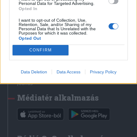
Médiatér
Personal Data for Targeted Advertising.
Opted In
Székely Sport
I want to opt-out of Collection, Use,
Liget
Retention, Sale, and/or Sharing of my
Personal Data that Is Unrelated with the
Krónika
Purposes for which it was collected.
Opted Out
Bihari Napló
Erdélyi Napló
CONFIRM
Főtér
Nőileg
Data Deletion
Data Access
Privacy Policy
Rádió GaGa
Jóállás
Médiatér alkalmazás