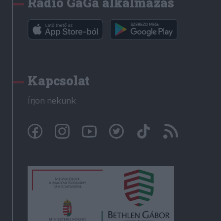
Rádió GaGa alkalmazás
Kapcsolat
Írjon nekünk