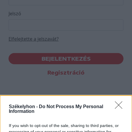
Jelszó
Elfelejtette a jelszavát?
BEJELENTKEZÉS
Regisztráció
Székelyhon -
Do Not Process My Personal
Information
If you wish to opt-out of the sale, sharing to third parties, or
processing of your personal or sensitive information for