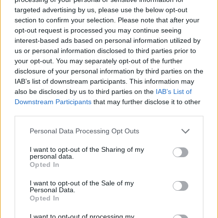
targeted advertising by us, please use the below opt-out
section to confirm your selection. Please note that after your
Hasznos
opt-out request is processed you may continue seeing
interest-based ads based on personal information utilized by
Impresszum
us or personal information disclosed to third parties prior to
your opt-out. You may separately opt-out of the further
Szerzői jogok
disclosure of your personal information by third parties on the
Adatvédelmi tájékoztató
IAB’s list of downstream participants. This information may
Cookie-kezelési tájékoztató
also be disclosed by us to third parties on the
IAB’s List of
Downstream Participants
that may further disclose it to other
Hozzászólási szabályzat
third parties.
Nyomtatott lapjaink archívuma
Székely Hírmondó archívuma
Personal Data Processing Opt Outs
Médiaajánlat
I want to opt-out of the Sharing of my
personal data.
Opted In
Látogatottsági adatok
I want to opt-out of the Sale of my
Personal Data.
Sütibeállítások
Opted In
I want to opt-out of processing my