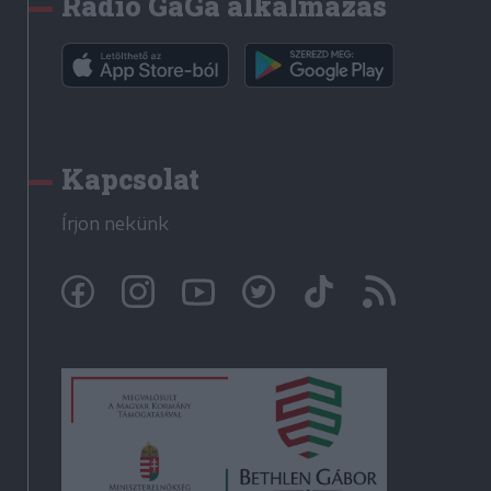
Rádió GaGa alkalmazás
Kapcsolat
Írjon nekünk