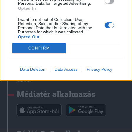
Médiatér
Personal Data for Targeted Advertising.
Opted In
Székely Sport
I want to opt-out of Collection, Use,
Liget
Retention, Sale, and/or Sharing of my
Personal Data that Is Unrelated with the
Krónika
Purposes for which it was collected.
Opted Out
Bihari Napló
Erdélyi Napló
CONFIRM
Főtér
Nőileg
Data Deletion
Data Access
Privacy Policy
Rádió GaGa
Jóállás
Médiatér alkalmazás