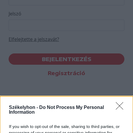
Jelszó
Elfelejtette a jelszavát?
BEJELENTKEZÉS
Regisztráció
Székelyhon -
Do Not Process My Personal
Information
If you wish to opt-out of the sale, sharing to third parties, or
processing of your personal or sensitive information for