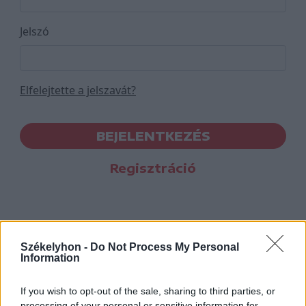
Jelszó
Elfelejtette a jelszavát?
BEJELENTKEZÉS
Regisztráció
Székelyhon -
Do Not Process My Personal
Information
If you wish to opt-out of the sale, sharing to third parties, or
processing of your personal or sensitive information for