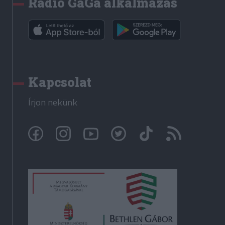
Rádió GaGa alkalmazás
Kapcsolat
Írjon nekünk