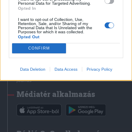
Médiatér
Personal Data for Targeted Advertising.
Opted In
Székely Sport
I want to opt-out of Collection, Use,
Liget
Retention, Sale, and/or Sharing of my
Personal Data that Is Unrelated with the
Krónika
Purposes for which it was collected.
Opted Out
Bihari Napló
Erdélyi Napló
CONFIRM
Főtér
Nőileg
Data Deletion
Data Access
Privacy Policy
Rádió GaGa
Jóállás
Médiatér alkalmazás