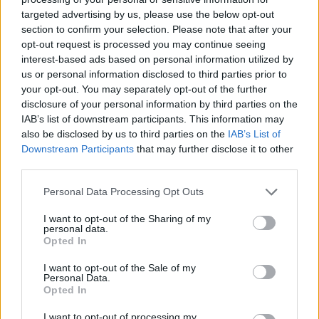
targeted advertising by us, please use the below opt-out
section to confirm your selection. Please note that after your
Hasznos
opt-out request is processed you may continue seeing
interest-based ads based on personal information utilized by
Impresszum
us or personal information disclosed to third parties prior to
your opt-out. You may separately opt-out of the further
Szerzői jogok
disclosure of your personal information by third parties on the
Adatvédelmi tájékoztató
IAB’s list of downstream participants. This information may
Cookie-kezelési tájékoztató
also be disclosed by us to third parties on the
IAB’s List of
Downstream Participants
that may further disclose it to other
Hozzászólási szabályzat
third parties.
Nyomtatott lapjaink archívuma
Székely Hírmondó archívuma
Personal Data Processing Opt Outs
Médiaajánlat
I want to opt-out of the Sharing of my
personal data.
Opted In
Látogatottsági adatok
I want to opt-out of the Sale of my
Personal Data.
Sütibeállítások
Opted In
I want to opt-out of processing my