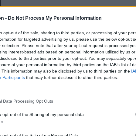
E-mail-cím
on -
Do Not Process My Personal Information
to opt-out of the sale, sharing to third parties, or processing of your per
Jelszó
formation for targeted advertising by us, please use the below opt-out s
r selection. Please note that after your opt-out request is processed y
eing interest-based ads based on personal information utilized by us or
disclosed to third parties prior to your opt-out. You may separately opt-
Elfelejtette a jelszavát?
losure of your personal information by third parties on the IAB’s list of
. This information may also be disclosed by us to third parties on the
IA
Participants
that may further disclose it to other third parties.
BEJELENTKEZÉS
Regisztráció
l Data Processing Opt Outs
o opt-out of the Sharing of my personal data.
In
o opt-out of the Sale of my Personal Data.