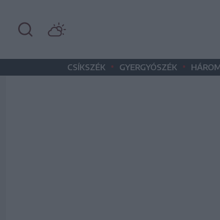
•
•
CSÍKSZÉK
GYERGYÓSZÉK
HÁROM