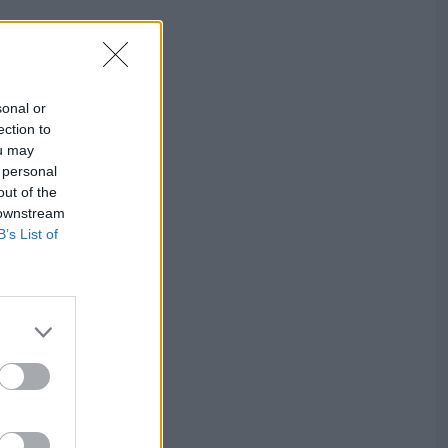
sonal or
ection to
ou may
 personal
out of the
 downstream
B’s List of