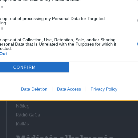
In
to opt-out of processing my Personal Data for Targeted
ing.
In
Médiatér
o opt-out of Collection, Use, Retention, Sale, and/or Sharing
ersonal Data that Is Unrelated with the Purposes for which it
lected.
Székely Sport
Out
Liget
CONFIRM
Krónika
Bihari Napló
Erdélyi Napló
Data Deletion
Data Access
Privacy Policy
Főtér
Nőileg
Rádió GaGa
Jóállás