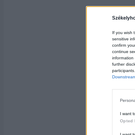
Székelyh
If you wish 
sensitive in
confirm you
continue se
information 
further disc
participants
Downstream 
Persona
I want t
Opted 
I want t