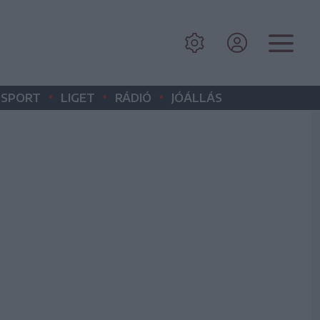
•
•
•
SPORT
LIGET
RÁDIÓ
JÓÁLLÁS