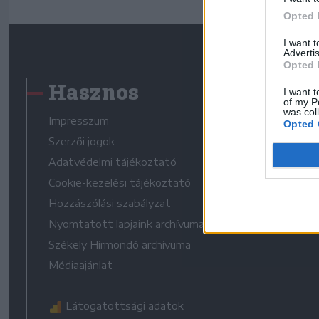
Opted 
I want 
Advertis
Opted 
Hasznos
I want t
of my P
was col
Impresszum
Opted 
Szerzői jogok
Adatvédelmi tájékoztató
Cookie-kezelési tájékoztató
Hozzászólási szabályzat
Nyomtatott lapjaink archívuma
Székely Hírmondó archívuma
Médiaajánlat
Látogatottsági adatok