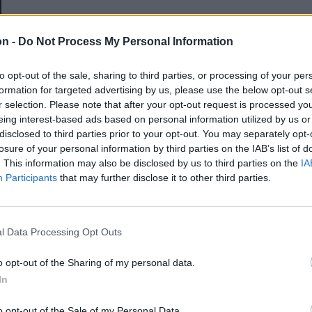
E-mail-cím
on -
Do Not Process My Personal Information
to opt-out of the sale, sharing to third parties, or processing of your per
Jelszó
formation for targeted advertising by us, please use the below opt-out s
r selection. Please note that after your opt-out request is processed y
eing interest-based ads based on personal information utilized by us or
disclosed to third parties prior to your opt-out. You may separately opt-
Elfelejtette a jelszavát?
losure of your personal information by third parties on the IAB’s list of
. This information may also be disclosed by us to third parties on the
IA
Participants
that may further disclose it to other third parties.
BEJELENTKEZÉS
Regisztráció
l Data Processing Opt Outs
o opt-out of the Sharing of my personal data.
In
o opt-out of the Sale of my Personal Data.