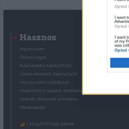
Opted 
I want 
Advertis
Opted 
Hasznos
I want t
of my P
was col
Impresszum
Opted 
Szerzői jogok
Adatvédelmi tájékoztató
Cookie-kezelési tájékoztató
Hozzászólási szabályzat
Nyomtatott lapjaink archívuma
Székely Hírmondó archívuma
Médiaajánlat
Látogatottsági adatok