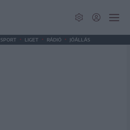
•
•
•
SPORT
LIGET
RÁDIÓ
JÓÁLLÁS