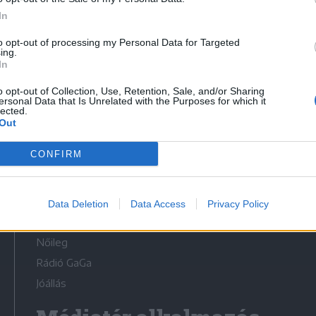
In
to opt-out of processing my Personal Data for Targeted
ing.
In
Médiatér
o opt-out of Collection, Use, Retention, Sale, and/or Sharing
ersonal Data that Is Unrelated with the Purposes for which it
lected.
Székely Sport
Out
Liget
CONFIRM
Krónika
Bihari Napló
Erdélyi Napló
Data Deletion
Data Access
Privacy Policy
Főtér
Nőileg
Rádió GaGa
Jóállás