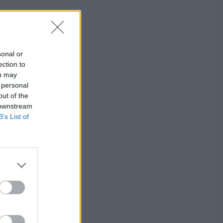
sonal or
ection to
ou may
 personal
out of the
 downstream
B’s List of