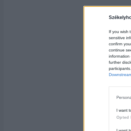
Székelyh
If you wish 
sensitive in
confirm you
continue se
information 
further disc
participants
Downstream 
Persona
I want t
Opted 
I want t