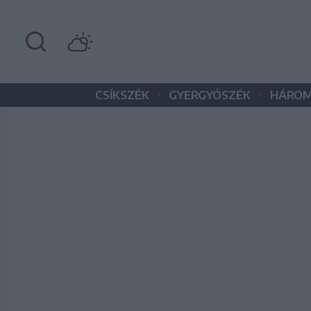
•
•
CSÍKSZÉK
GYERGYÓSZÉK
HÁROM