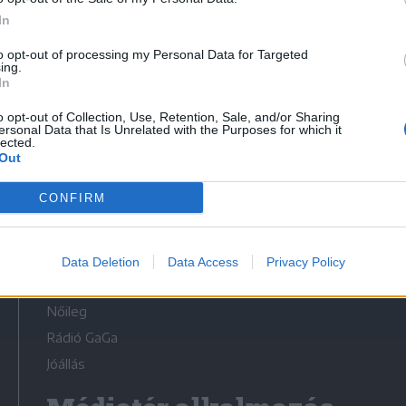
In
to opt-out of processing my Personal Data for Targeted
ing.
In
Médiatér
o opt-out of Collection, Use, Retention, Sale, and/or Sharing
ersonal Data that Is Unrelated with the Purposes for which it
lected.
Székely Sport
Out
Liget
CONFIRM
Krónika
Bihari Napló
Erdélyi Napló
Data Deletion
Data Access
Privacy Policy
Főtér
Nőileg
Rádió GaGa
Jóállás