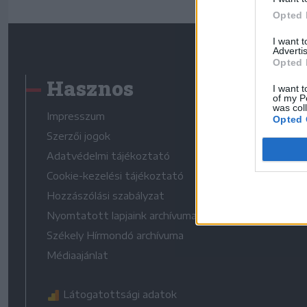
Opted 
I want 
Advertis
Opted 
Hasznos
I want t
of my P
was col
Impresszum
Opted 
Szerzői jogok
Adatvédelmi tájékoztató
Cookie-kezelési tájékoztató
Hozzászólási szabályzat
Nyomtatott lapjaink archívuma
Székely Hírmondó archívuma
Médiaajánlat
Látogatottsági adatok