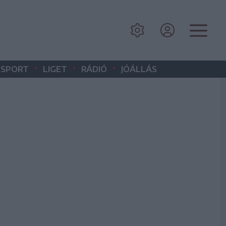
•
•
•
SPORT
LIGET
RÁDIÓ
JÓÁLLÁS