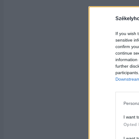
Székelyh
If you wish 
sensitive in
confirm you
continue se
information 
further disc
participants
Downstream 
Persona
I want t
Opted 
I want t