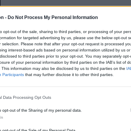
E-mail-cím
on -
Do Not Process My Personal Information
to opt-out of the sale, sharing to third parties, or processing of your per
Jelszó
formation for targeted advertising by us, please use the below opt-out s
r selection. Please note that after your opt-out request is processed y
eing interest-based ads based on personal information utilized by us or
disclosed to third parties prior to your opt-out. You may separately opt-
Elfelejtette a jelszavát?
losure of your personal information by third parties on the IAB’s list of
. This information may also be disclosed by us to third parties on the
IA
Participants
that may further disclose it to other third parties.
BEJELENTKEZÉS
Regisztráció
l Data Processing Opt Outs
o opt-out of the Sharing of my personal data.
In
o opt-out of the Sale of my Personal Data.