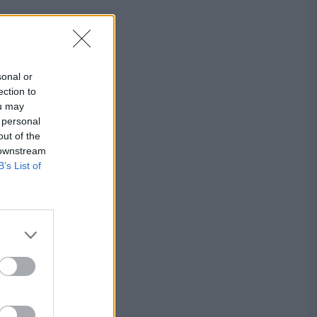
sonal or
ection to
ou may
 personal
out of the
 downstream
B’s List of