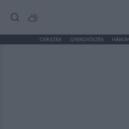
•
•
CSÍKSZÉK
GYERGYÓSZÉK
HÁROM