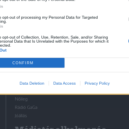
In
to opt-out of processing my Personal Data for Targeted
ing.
In
Médiatér
o opt-out of Collection, Use, Retention, Sale, and/or Sharing
ersonal Data that Is Unrelated with the Purposes for which it
lected.
Székely Sport
Out
Liget
CONFIRM
Krónika
Bihari Napló
Erdélyi Napló
Data Deletion
Data Access
Privacy Policy
Főtér
Nőileg
Rádió GaGa
Jóállás