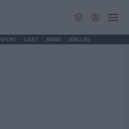
•
•
•
SPORT
LIGET
RÁDIÓ
JÓÁLLÁS