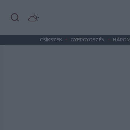
•
•
CSÍKSZÉK
GYERGYÓSZÉK
HÁROM