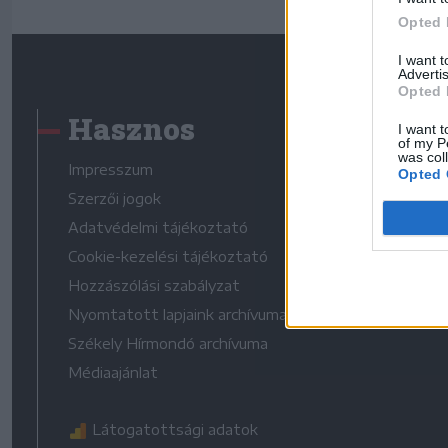
Opted 
I want 
Advertis
Opted 
Hasznos
I want t
of my P
was col
Impresszum
Opted 
Szerzői jogok
Adatvédelmi tájékoztató
Cookie-kezelési tájékoztató
Hozzászólási szabályzat
Nyomtatott lapjaink archívuma
Székely Hírmondó archívuma
Médiaajánlat
Látogatottsági adatok