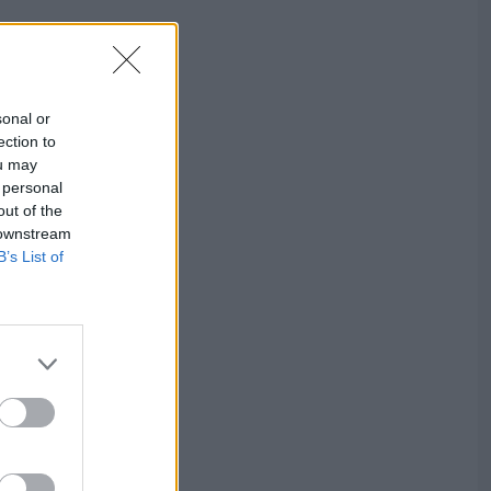
sonal or
ection to
ou may
 personal
out of the
 downstream
B’s List of