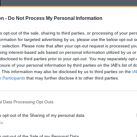
E-mail-cím
on -
Do Not Process My Personal Information
to opt-out of the sale, sharing to third parties, or processing of your per
Jelszó
formation for targeted advertising by us, please use the below opt-out s
r selection. Please note that after your opt-out request is processed y
eing interest-based ads based on personal information utilized by us or
disclosed to third parties prior to your opt-out. You may separately opt-
Elfelejtette a jelszavát?
losure of your personal information by third parties on the IAB’s list of
. This information may also be disclosed by us to third parties on the
IA
Participants
that may further disclose it to other third parties.
BEJELENTKEZÉS
Regisztráció
l Data Processing Opt Outs
o opt-out of the Sharing of my personal data.
In
o opt-out of the Sale of my Personal Data.