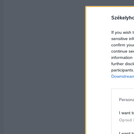
Székelyh
If you wish 
sensitive in
confirm you
continue se
information 
further disc
participants
Downstream 
Persona
I want t
Opted 
I want t