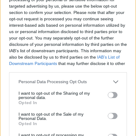
targeted advertising by us, please use the below opt-out
section to confirm your selection. Please note that after your
Hasznos
opt-out request is processed you may continue seeing
interest-based ads based on personal information utilized by
Impresszum
us or personal information disclosed to third parties prior to
your opt-out. You may separately opt-out of the further
Szerzői jogok
disclosure of your personal information by third parties on the
Adatvédelmi tájékoztató
IAB’s list of downstream participants. This information may
Cookie-kezelési tájékoztató
also be disclosed by us to third parties on the
IAB’s List of
Downstream Participants
that may further disclose it to other
Hozzászólási szabályzat
third parties.
Nyomtatott lapjaink archívuma
Székely Hírmondó archívuma
Personal Data Processing Opt Outs
Médiaajánlat
I want to opt-out of the Sharing of my
personal data.
Opted In
Látogatottsági adatok
I want to opt-out of the Sale of my
Personal Data.
Sütibeállítások
Opted In
I want to opt-out of processing my