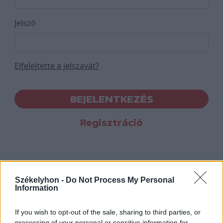
Jelszó
Elfelejtette a jelszavát?
BEJELENTKEZÉS
Regisztráció
Székelyhon -
Do Not Process My Personal
Information
If you wish to opt-out of the sale, sharing to third parties, or
processing of your personal or sensitive information for