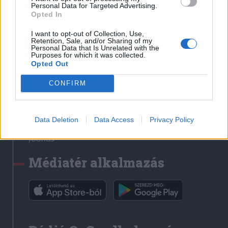
Médiatér
Personal Data for Targeted Advertising.
Opted In
Székely Sport
I want to opt-out of Collection, Use,
Liget
Retention, Sale, and/or Sharing of my
Personal Data that Is Unrelated with the
Krónika
Purposes for which it was collected.
Opted Out
Bihari Napló
Erdélyi Napló
CONFIRM
Főtér
Nőileg
Data Deletion
Data Access
Privacy Policy
Rádió GaGa
Jóállás
Médiatér alkalmazás