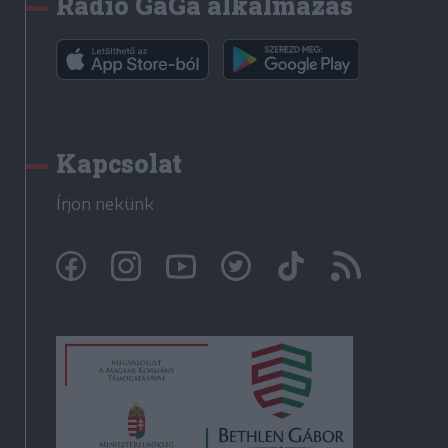
Rádió GaGa alkalmazás
Kapcsolat
Írjon nekünk