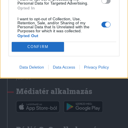
Médiatér
Personal Data for Targeted Advertising.
Opted In
Székely Sport
I want to opt-out of Collection, Use,
Liget
Retention, Sale, and/or Sharing of my
Personal Data that Is Unrelated with the
Krónika
Purposes for which it was collected.
Opted Out
Bihari Napló
Erdélyi Napló
CONFIRM
Főtér
Nőileg
Data Deletion
Data Access
Privacy Policy
Rádió GaGa
Jóállás
Médiatér alkalmazás