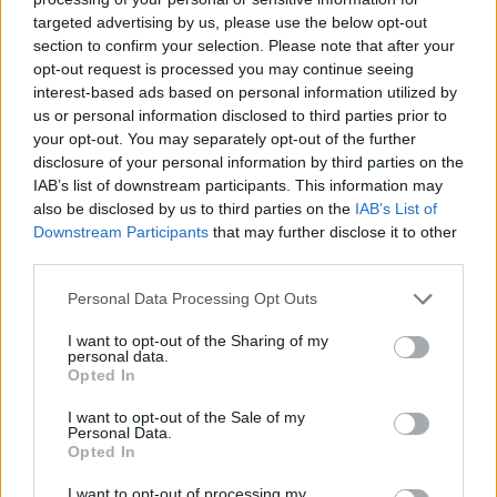
targeted advertising by us, please use the below opt-out
section to confirm your selection. Please note that after your
Hasznos
opt-out request is processed you may continue seeing
interest-based ads based on personal information utilized by
Impresszum
us or personal information disclosed to third parties prior to
your opt-out. You may separately opt-out of the further
Szerzői jogok
disclosure of your personal information by third parties on the
Adatvédelmi tájékoztató
IAB’s list of downstream participants. This information may
Cookie-kezelési tájékoztató
also be disclosed by us to third parties on the
IAB’s List of
Downstream Participants
that may further disclose it to other
Hozzászólási szabályzat
third parties.
Nyomtatott lapjaink archívuma
Székely Hírmondó archívuma
Personal Data Processing Opt Outs
Médiaajánlat
I want to opt-out of the Sharing of my
personal data.
Opted In
Látogatottsági adatok
I want to opt-out of the Sale of my
Personal Data.
Sütibeállítások
Opted In
I want to opt-out of processing my