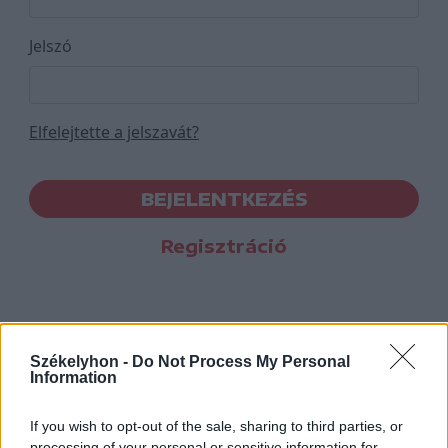
Jelszó
Elfelejtette a jelszavát?
BEJELENTKEZÉS
Regisztráció
Székelyhon -
Do Not Process My Personal
Information
If you wish to opt-out of the sale, sharing to third parties, or
processing of your personal or sensitive information for