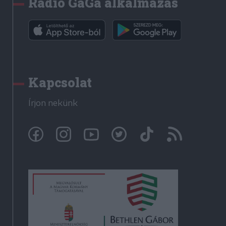
Rádió GaGa alkalmazás
Kapcsolat
Írjon nekünk