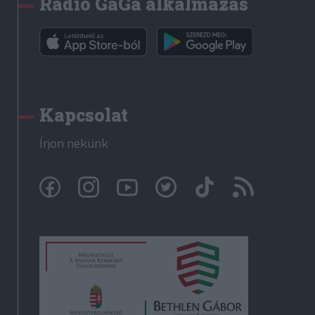
Rádió GaGa alkalmazás
Kapcsolat
Írjon nekünk