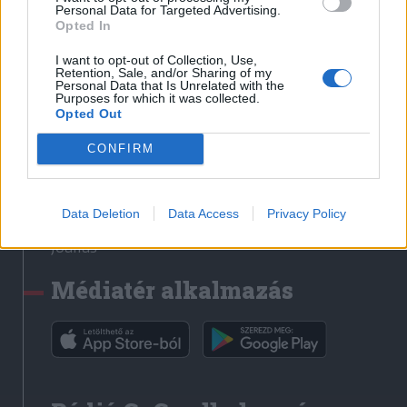
Médiatér
Personal Data for Targeted Advertising.
Opted In
Székely Sport
I want to opt-out of Collection, Use,
Liget
Retention, Sale, and/or Sharing of my
Personal Data that Is Unrelated with the
Krónika
Purposes for which it was collected.
Opted Out
Bihari Napló
Erdélyi Napló
CONFIRM
Főtér
Nőileg
Data Deletion
Data Access
Privacy Policy
Rádió GaGa
Jóállás
Médiatér alkalmazás