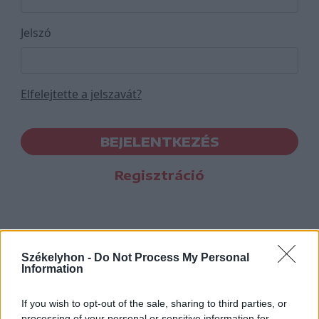
Jelszó
Elfelejtette a jelszavát?
BEJELENTKEZÉS
Regisztráció
Székelyhon -
Do Not Process My Personal
Information
If you wish to opt-out of the sale, sharing to third parties, or
processing of your personal or sensitive information for