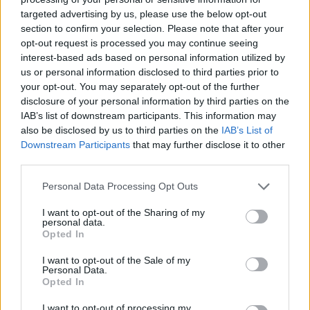
targeted advertising by us, please use the below opt-out
section to confirm your selection. Please note that after your
Hasznos
opt-out request is processed you may continue seeing
interest-based ads based on personal information utilized by
Impresszum
us or personal information disclosed to third parties prior to
your opt-out. You may separately opt-out of the further
Szerzői jogok
disclosure of your personal information by third parties on the
Adatvédelmi tájékoztató
IAB’s list of downstream participants. This information may
Cookie-kezelési tájékoztató
also be disclosed by us to third parties on the
IAB’s List of
Downstream Participants
that may further disclose it to other
Hozzászólási szabályzat
third parties.
Nyomtatott lapjaink archívuma
Székely Hírmondó archívuma
Personal Data Processing Opt Outs
Médiaajánlat
I want to opt-out of the Sharing of my
personal data.
Opted In
Látogatottsági adatok
I want to opt-out of the Sale of my
Personal Data.
Sütibeállítások
Opted In
I want to opt-out of processing my