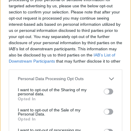
targeted advertising by us, please use the below opt-out
section to confirm your selection. Please note that after your
Hasznos
opt-out request is processed you may continue seeing
interest-based ads based on personal information utilized by
Impresszum
us or personal information disclosed to third parties prior to
your opt-out. You may separately opt-out of the further
Szerzői jogok
disclosure of your personal information by third parties on the
Adatvédelmi tájékoztató
IAB’s list of downstream participants. This information may
Cookie-kezelési tájékoztató
also be disclosed by us to third parties on the
IAB’s List of
Downstream Participants
that may further disclose it to other
Hozzászólási szabályzat
third parties.
Nyomtatott lapjaink archívuma
Székely Hírmondó archívuma
Personal Data Processing Opt Outs
Médiaajánlat
I want to opt-out of the Sharing of my
personal data.
Opted In
Látogatottsági adatok
I want to opt-out of the Sale of my
Personal Data.
Sütibeállítások
Opted In
I want to opt-out of processing my