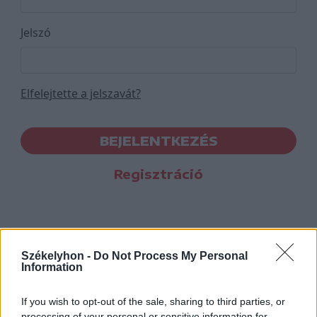
Jelszó
Elfelejtette a jelszavát?
BEJELENTKEZÉS
Regisztráció
Székelyhon -
Do Not Process My Personal
Information
If you wish to opt-out of the sale, sharing to third parties, or
processing of your personal or sensitive information for