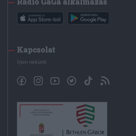
Rádió GaGa alkalmazás
Kapcsolat
Írjon nekünk