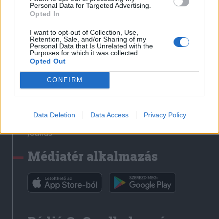
Médiatér
Personal Data for Targeted Advertising.
Opted In
Székely Sport
I want to opt-out of Collection, Use,
Liget
Retention, Sale, and/or Sharing of my
Personal Data that Is Unrelated with the
Krónika
Purposes for which it was collected.
Opted Out
Bihari Napló
Erdélyi Napló
CONFIRM
Főtér
Nőileg
Data Deletion
Data Access
Privacy Policy
Rádió GaGa
Jóállás
Médiatér alkalmazás