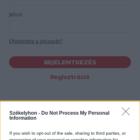
Jelszó
Elfelejtette a jelszavát?
BEJELENTKEZÉS
Regisztráció
Székelyhon -
Do Not Process My Personal
Information
If you wish to opt-out of the sale, sharing to third parties, or
processing of your personal or sensitive information for