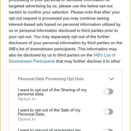
targeted advertising by us, please use the below opt-out
section to confirm your selection. Please note that after your
Hasznos
opt-out request is processed you may continue seeing
interest-based ads based on personal information utilized by
Impresszum
us or personal information disclosed to third parties prior to
your opt-out. You may separately opt-out of the further
Szerzői jogok
disclosure of your personal information by third parties on the
Adatvédelmi tájékoztató
IAB’s list of downstream participants. This information may
Cookie-kezelési tájékoztató
also be disclosed by us to third parties on the
IAB’s List of
Downstream Participants
that may further disclose it to other
Hozzászólási szabályzat
third parties.
Nyomtatott lapjaink archívuma
Székely Hírmondó archívuma
Personal Data Processing Opt Outs
Médiaajánlat
I want to opt-out of the Sharing of my
personal data.
Opted In
Látogatottsági adatok
I want to opt-out of the Sale of my
Personal Data.
Sütibeállítások
Opted In
I want to opt-out of processing my