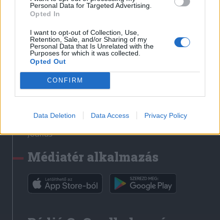
Médiatér
Personal Data for Targeted Advertising.
Opted In
Székely Sport
I want to opt-out of Collection, Use,
Liget
Retention, Sale, and/or Sharing of my
Personal Data that Is Unrelated with the
Krónika
Purposes for which it was collected.
Opted Out
Bihari Napló
Erdélyi Napló
CONFIRM
Főtér
Nőileg
Data Deletion
Data Access
Privacy Policy
Rádió GaGa
Jóállás
Médiatér alkalmazás