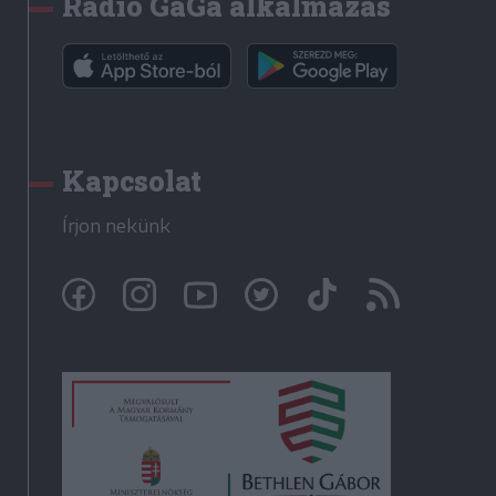
Rádió GaGa alkalmazás
Kapcsolat
Írjon nekünk