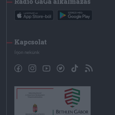
Rádió GaGa alkalmazás
Kapcsolat
Írjon nekünk