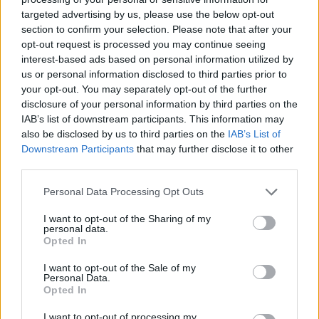
targeted advertising by us, please use the below opt-out
section to confirm your selection. Please note that after your
Hasznos
opt-out request is processed you may continue seeing
interest-based ads based on personal information utilized by
Impresszum
us or personal information disclosed to third parties prior to
your opt-out. You may separately opt-out of the further
Szerzői jogok
disclosure of your personal information by third parties on the
Adatvédelmi tájékoztató
IAB’s list of downstream participants. This information may
Cookie-kezelési tájékoztató
also be disclosed by us to third parties on the
IAB’s List of
Downstream Participants
that may further disclose it to other
Hozzászólási szabályzat
third parties.
Nyomtatott lapjaink archívuma
Székely Hírmondó archívuma
Personal Data Processing Opt Outs
Médiaajánlat
I want to opt-out of the Sharing of my
personal data.
Opted In
Látogatottsági adatok
I want to opt-out of the Sale of my
Personal Data.
Sütibeállítások
Opted In
I want to opt-out of processing my