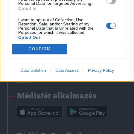
Médiatér
Personal Data for Targeted Advertising.
Opted In
Székely Sport
I want to opt-out of Collection, Use,
Liget
Retention, Sale, and/or Sharing of my
Personal Data that Is Unrelated with the
Krónika
Purposes for which it was collected.
Opted Out
Bihari Napló
Erdélyi Napló
CONFIRM
Főtér
Nőileg
Data Deletion
Data Access
Privacy Policy
Rádió GaGa
Jóállás
Médiatér alkalmazás