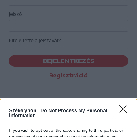
Jelszó
Elfelejtette a jelszavát?
BEJELENTKEZÉS
Regisztráció
Székelyhon -
Do Not Process My Personal
Information
If you wish to opt-out of the sale, sharing to third parties, or
processing of your personal or sensitive information for