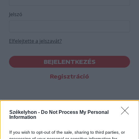
Jelszó
Elfelejtette a jelszavát?
BEJELENTKEZÉS
Regisztráció
Székelyhon -
Do Not Process My Personal
Information
If you wish to opt-out of the sale, sharing to third parties, or
processing of your personal or sensitive information for