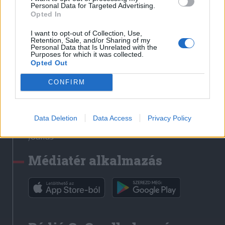
Médiatér
Personal Data for Targeted Advertising.
Opted In
Székely Sport
I want to opt-out of Collection, Use,
Liget
Retention, Sale, and/or Sharing of my
Personal Data that Is Unrelated with the
Krónika
Purposes for which it was collected.
Opted Out
Bihari Napló
Erdélyi Napló
CONFIRM
Főtér
Nőileg
Data Deletion
Data Access
Privacy Policy
Rádió GaGa
Jóállás
Médiatér alkalmazás