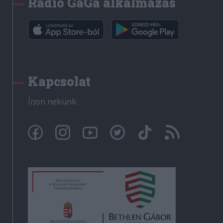
Rádió GaGa alkalmazás
Kapcsolat
Írjon nekünk