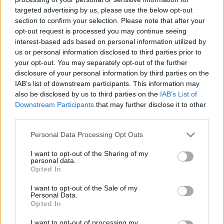
targeted advertising by us, please use the below opt-out
section to confirm your selection. Please note that after your
Hasznos
opt-out request is processed you may continue seeing
interest-based ads based on personal information utilized by
Impresszum
us or personal information disclosed to third parties prior to
your opt-out. You may separately opt-out of the further
Szerzői jogok
disclosure of your personal information by third parties on the
Adatvédelmi tájékoztató
IAB’s list of downstream participants. This information may
Cookie-kezelési tájékoztató
also be disclosed by us to third parties on the
IAB’s List of
Downstream Participants
that may further disclose it to other
Hozzászólási szabályzat
third parties.
Nyomtatott lapjaink archívuma
Székely Hírmondó archívuma
Personal Data Processing Opt Outs
Médiaajánlat
I want to opt-out of the Sharing of my
personal data.
Opted In
Látogatottsági adatok
I want to opt-out of the Sale of my
Personal Data.
Sütibeállítások
Opted In
I want to opt-out of processing my