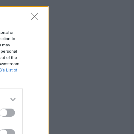
sonal or
ection to
ou may
 personal
out of the
 downstream
B’s List of