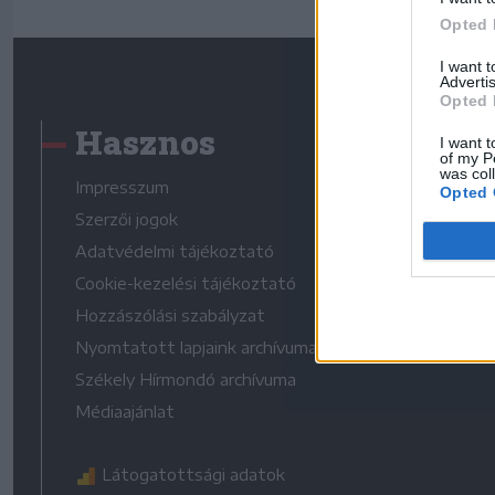
Opted 
I want 
Advertis
Opted 
Hasznos
I want t
of my P
was col
Impresszum
Opted 
Szerzői jogok
Adatvédelmi tájékoztató
Cookie-kezelési tájékoztató
Hozzászólási szabályzat
Nyomtatott lapjaink archívuma
Székely Hírmondó archívuma
Médiaajánlat
Látogatottsági adatok