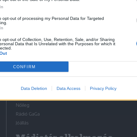
In
to opt-out of processing my Personal Data for Targeted
ing.
In
Médiatér
o opt-out of Collection, Use, Retention, Sale, and/or Sharing
ersonal Data that Is Unrelated with the Purposes for which it
lected.
Székely Sport
Out
Liget
CONFIRM
Krónika
Bihari Napló
Erdélyi Napló
Data Deletion
Data Access
Privacy Policy
Főtér
Nőileg
Rádió GaGa
Jóállás