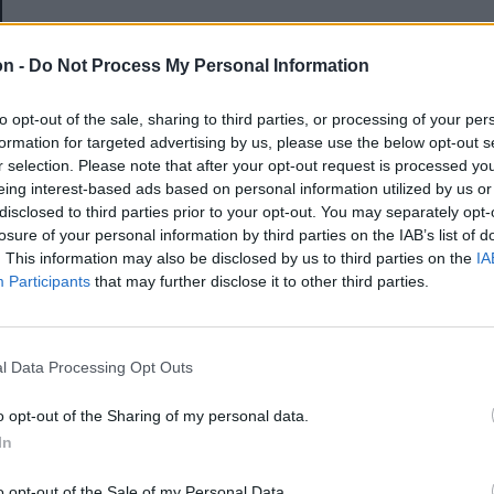
E-mail-cím
on -
Do Not Process My Personal Information
to opt-out of the sale, sharing to third parties, or processing of your per
Jelszó
formation for targeted advertising by us, please use the below opt-out s
r selection. Please note that after your opt-out request is processed y
eing interest-based ads based on personal information utilized by us or
disclosed to third parties prior to your opt-out. You may separately opt-
Elfelejtette a jelszavát?
losure of your personal information by third parties on the IAB’s list of
. This information may also be disclosed by us to third parties on the
IA
Participants
that may further disclose it to other third parties.
BEJELENTKEZÉS
Regisztráció
l Data Processing Opt Outs
o opt-out of the Sharing of my personal data.
In
o opt-out of the Sale of my Personal Data.