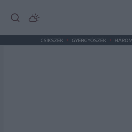
•
•
CSÍKSZÉK
GYERGYÓSZÉK
HÁROM