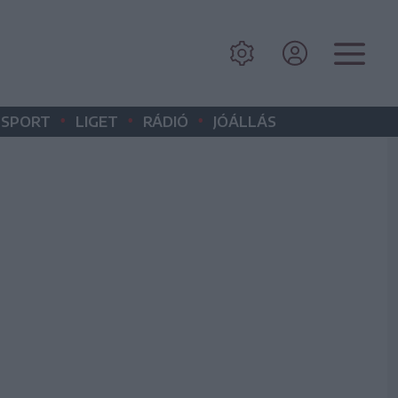
•
•
•
SPORT
LIGET
RÁDIÓ
JÓÁLLÁS