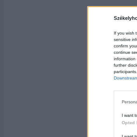
Székelyh
If you wish 
sensitive in
confirm you
continue se
information 
further disc
participants
Downstream 
Persona
I want t
Opted 
I want t