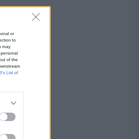
sonal or
ection to
ou may
 personal
out of the
 downstream
B’s List of