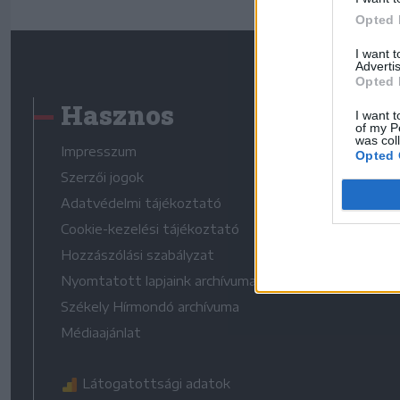
Opted 
I want 
Advertis
Opted 
Hasznos
I want t
of my P
was col
Impresszum
Opted 
Szerzői jogok
Adatvédelmi tájékoztató
Cookie-kezelési tájékoztató
Hozzászólási szabályzat
Nyomtatott lapjaink archívuma
Székely Hírmondó archívuma
Médiaajánlat
Látogatottsági adatok