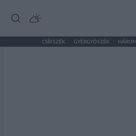
•
•
CSÍKSZÉK
GYERGYÓSZÉK
HÁROM