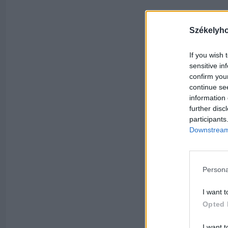
Székelyh
If you wish 
sensitive in
confirm you
continue se
information 
further disc
participants
Downstream 
Persona
I want t
Opted 
I want t