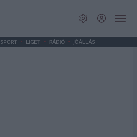
•
•
•
SPORT
LIGET
RÁDIÓ
JÓÁLLÁS