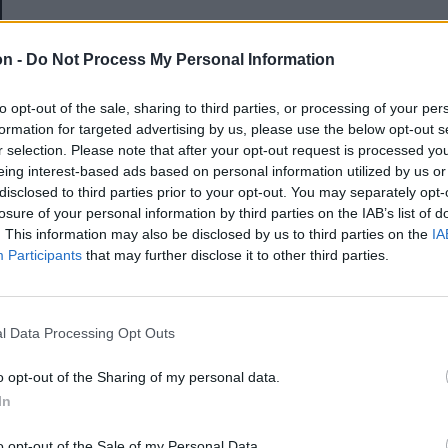
E-mail-cím
on -
Do Not Process My Personal Information
to opt-out of the sale, sharing to third parties, or processing of your per
Jelszó
formation for targeted advertising by us, please use the below opt-out s
r selection. Please note that after your opt-out request is processed y
eing interest-based ads based on personal information utilized by us or
disclosed to third parties prior to your opt-out. You may separately opt-
Elfelejtette a jelszavát?
losure of your personal information by third parties on the IAB’s list of
. This information may also be disclosed by us to third parties on the
IA
Participants
that may further disclose it to other third parties.
BEJELENTKEZÉS
Regisztráció
l Data Processing Opt Outs
o opt-out of the Sharing of my personal data.
In
o opt-out of the Sale of my Personal Data.