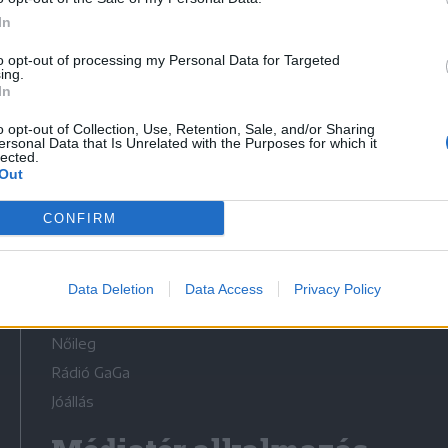
In
to opt-out of processing my Personal Data for Targeted
ing.
In
Médiatér
o opt-out of Collection, Use, Retention, Sale, and/or Sharing
ersonal Data that Is Unrelated with the Purposes for which it
lected.
Székely Sport
Out
Liget
CONFIRM
Krónika
Bihari Napló
Erdélyi Napló
Data Deletion
Data Access
Privacy Policy
Főtér
Nőileg
Rádió GaGa
Jóállás