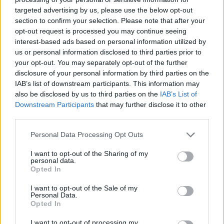
targeted advertising by us, please use the below opt-out
section to confirm your selection. Please note that after your
Hasznos
opt-out request is processed you may continue seeing
interest-based ads based on personal information utilized by
Impresszum
us or personal information disclosed to third parties prior to
your opt-out. You may separately opt-out of the further
Szerzői jogok
disclosure of your personal information by third parties on the
Adatvédelmi tájékoztató
IAB’s list of downstream participants. This information may
Cookie-kezelési tájékoztató
also be disclosed by us to third parties on the
IAB’s List of
Downstream Participants
that may further disclose it to other
Hozzászólási szabályzat
third parties.
Nyomtatott lapjaink archívuma
Székely Hírmondó archívuma
Personal Data Processing Opt Outs
Médiaajánlat
I want to opt-out of the Sharing of my
personal data.
Opted In
Látogatottsági adatok
I want to opt-out of the Sale of my
Personal Data.
Sütibeállítások
Opted In
I want to opt-out of processing my