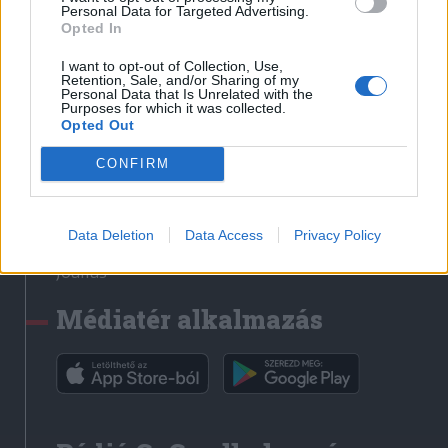
Médiatér
Personal Data for Targeted Advertising.
Opted In
Székely Sport
I want to opt-out of Collection, Use,
Liget
Retention, Sale, and/or Sharing of my
Personal Data that Is Unrelated with the
Krónika
Purposes for which it was collected.
Opted Out
Bihari Napló
Erdélyi Napló
CONFIRM
Főtér
Nőileg
Data Deletion
Data Access
Privacy Policy
Rádió GaGa
Jóállás
Médiatér alkalmazás