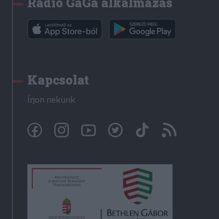
Rádió GaGa alkalmazás
Kapcsolat
Írjon nekünk