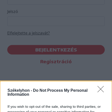
Jelszó
Elfelejtette a jelszavát?
BEJELENTKEZÉS
Regisztráció
Székelyhon -
Do Not Process My Personal
Information
If you wish to opt-out of the sale, sharing to third parties, or
processing of your personal or sensitive information for