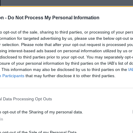
E-mail-cím
on -
Do Not Process My Personal Information
to opt-out of the sale, sharing to third parties, or processing of your per
Jelszó
formation for targeted advertising by us, please use the below opt-out s
r selection. Please note that after your opt-out request is processed y
eing interest-based ads based on personal information utilized by us or
disclosed to third parties prior to your opt-out. You may separately opt-
Elfelejtette a jelszavát?
losure of your personal information by third parties on the IAB’s list of
. This information may also be disclosed by us to third parties on the
IA
Participants
that may further disclose it to other third parties.
BEJELENTKEZÉS
Regisztráció
l Data Processing Opt Outs
o opt-out of the Sharing of my personal data.
In
o opt-out of the Sale of my Personal Data.