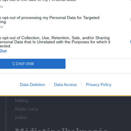
In
to opt-out of processing my Personal Data for Targeted
ing.
In
Médiatér
o opt-out of Collection, Use, Retention, Sale, and/or Sharing
ersonal Data that Is Unrelated with the Purposes for which it
lected.
Székely Sport
Out
Liget
CONFIRM
Krónika
Bihari Napló
Erdélyi Napló
Data Deletion
Data Access
Privacy Policy
Főtér
Nőileg
Rádió GaGa
Jóállás