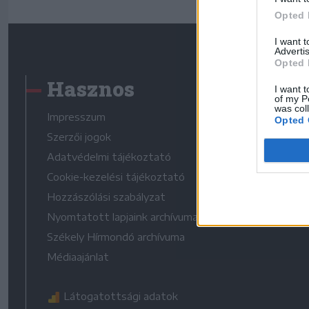
Opted 
I want 
Advertis
Opted 
Hasznos
I want t
of my P
was col
Impresszum
Opted 
Szerzői jogok
Adatvédelmi tájékoztató
Cookie-kezelési tájékoztató
Hozzászólási szabályzat
Nyomtatott lapjaink archívuma
Székely Hírmondó archívuma
Médiaajánlat
Látogatottsági adatok