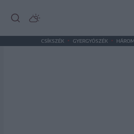
•
•
CSÍKSZÉK
GYERGYÓSZÉK
HÁROM