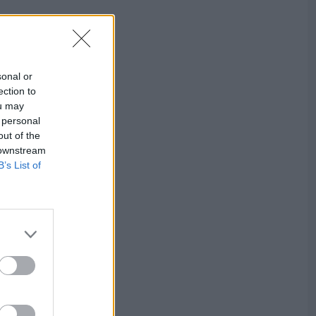
sonal or
ection to
ou may
 personal
out of the
 downstream
B’s List of