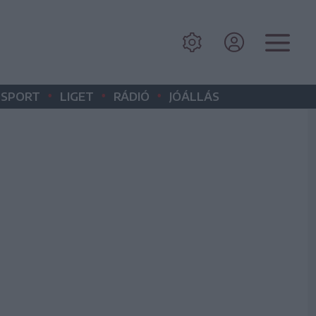
•
•
•
SPORT
LIGET
RÁDIÓ
JÓÁLLÁS