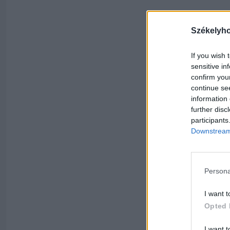
Székelyh
If you wish 
sensitive in
confirm you
continue se
information 
further disc
participants
Downstream 
Persona
I want t
Opted 
I want t