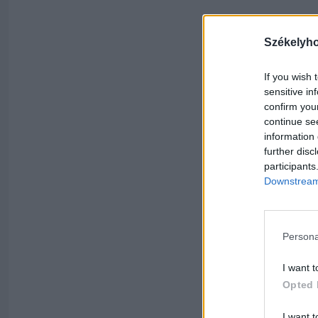
Székelyh
If you wish 
sensitive in
confirm you
continue se
information 
further disc
participants
Downstream 
Persona
I want t
Opted 
I want t