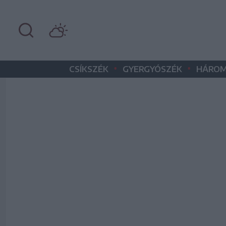
•
•
CSÍKSZÉK
GYERGYÓSZÉK
HÁROM