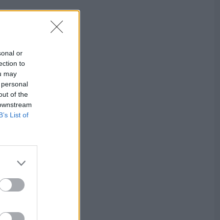
sonal or
ection to
ou may
 personal
out of the
 downstream
B’s List of