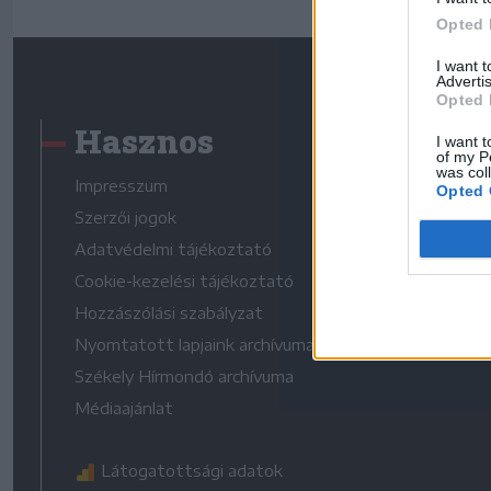
Opted 
I want 
Advertis
Opted 
Hasznos
I want t
of my P
was col
Impresszum
Opted 
Szerzői jogok
Adatvédelmi tájékoztató
Cookie-kezelési tájékoztató
Hozzászólási szabályzat
Nyomtatott lapjaink archívuma
Székely Hírmondó archívuma
Médiaajánlat
Látogatottsági adatok