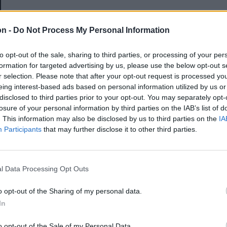
E-mail-cím
on -
Do Not Process My Personal Information
to opt-out of the sale, sharing to third parties, or processing of your per
Jelszó
formation for targeted advertising by us, please use the below opt-out s
r selection. Please note that after your opt-out request is processed y
eing interest-based ads based on personal information utilized by us or
disclosed to third parties prior to your opt-out. You may separately opt-
Elfelejtette a jelszavát?
losure of your personal information by third parties on the IAB’s list of
. This information may also be disclosed by us to third parties on the
IA
Participants
that may further disclose it to other third parties.
BEJELENTKEZÉS
Regisztráció
l Data Processing Opt Outs
o opt-out of the Sharing of my personal data.
In
o opt-out of the Sale of my Personal Data.