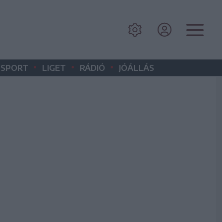
•
•
•
SPORT
LIGET
RÁDIÓ
JÓÁLLÁS