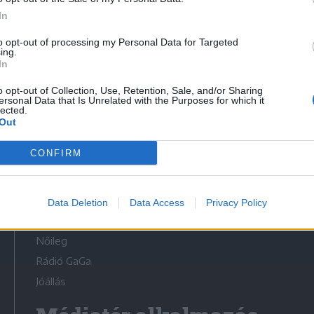
In
to opt-out of processing my Personal Data for Targeted
ing.
In
Médiatér
o opt-out of Collection, Use, Retention, Sale, and/or Sharing
ersonal Data that Is Unrelated with the Purposes for which it
lected.
Székely Sport
Out
Liget
CONFIRM
Krónika
Bihari Napló
Erdélyi Napló
Data Deletion
Data Access
Privacy Policy
Főtér
Nőileg
Rádió GaGa
Jóállás