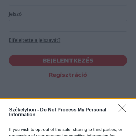
Jelszó
Elfelejtette a jelszavát?
BEJELENTKEZÉS
Regisztráció
Székelyhon -
Do Not Process My Personal
Information
If you wish to opt-out of the sale, sharing to third parties, or
processing of your personal or sensitive information for