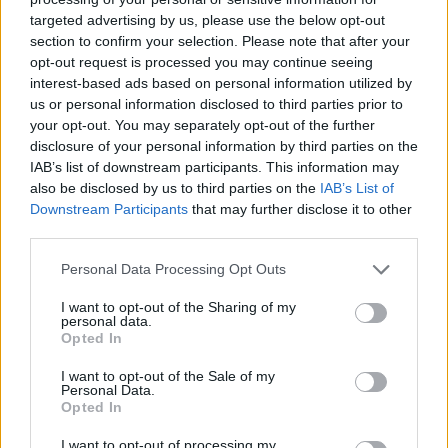
targeted advertising by us, please use the below opt-out
section to confirm your selection. Please note that after your
Hasznos
opt-out request is processed you may continue seeing
interest-based ads based on personal information utilized by
Impresszum
us or personal information disclosed to third parties prior to
your opt-out. You may separately opt-out of the further
Szerzői jogok
disclosure of your personal information by third parties on the
Adatvédelmi tájékoztató
IAB’s list of downstream participants. This information may
Cookie-kezelési tájékoztató
also be disclosed by us to third parties on the
IAB’s List of
Downstream Participants
that may further disclose it to other
Hozzászólási szabályzat
third parties.
Nyomtatott lapjaink archívuma
Székely Hírmondó archívuma
Personal Data Processing Opt Outs
Médiaajánlat
I want to opt-out of the Sharing of my
personal data.
Opted In
Látogatottsági adatok
I want to opt-out of the Sale of my
Personal Data.
Sütibeállítások
Opted In
I want to opt-out of processing my