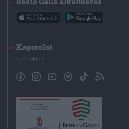
Rádió GaGa alkalmazás
Kapcsolat
Írjon nekünk