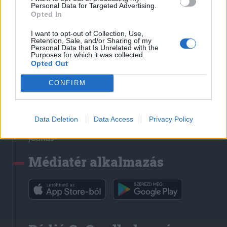
Médiatér
Personal Data for Targeted Advertising.
Opted In
Székely Sport
I want to opt-out of Collection, Use,
Liget
Retention, Sale, and/or Sharing of my
Personal Data that Is Unrelated with the
Krónika
Purposes for which it was collected.
Opted Out
Bihari Napló
Erdélyi Napló
CONFIRM
Főtér
Nőileg
Data Deletion
Data Access
Privacy Policy
Rádió GaGa
Jóállás
Médiatér alkalmazás