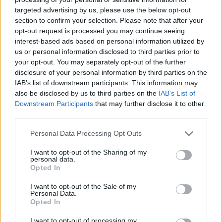
targeted advertising by us, please use the below opt-out
section to confirm your selection. Please note that after your
Hasznos
opt-out request is processed you may continue seeing
interest-based ads based on personal information utilized by
Impresszum
us or personal information disclosed to third parties prior to
your opt-out. You may separately opt-out of the further
Szerzői jogok
disclosure of your personal information by third parties on the
Adatvédelmi tájékoztató
IAB’s list of downstream participants. This information may
Cookie-kezelési tájékoztató
also be disclosed by us to third parties on the
IAB’s List of
Downstream Participants
that may further disclose it to other
Hozzászólási szabályzat
third parties.
Nyomtatott lapjaink archívuma
Székely Hírmondó archívuma
Personal Data Processing Opt Outs
Médiaajánlat
I want to opt-out of the Sharing of my
personal data.
Opted In
Látogatottsági adatok
I want to opt-out of the Sale of my
Personal Data.
Sütibeállítások
Opted In
I want to opt-out of processing my