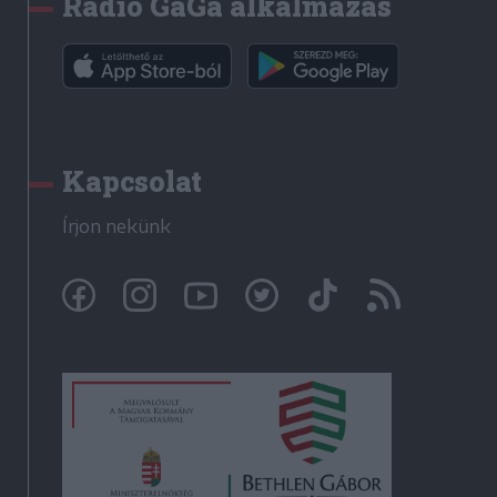
Rádió GaGa alkalmazás
Kapcsolat
Írjon nekünk