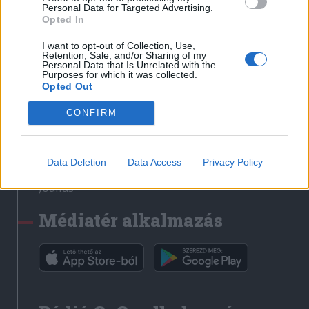
Médiatér
Personal Data for Targeted Advertising.
Opted In
Székely Sport
I want to opt-out of Collection, Use,
Liget
Retention, Sale, and/or Sharing of my
Personal Data that Is Unrelated with the
Krónika
Purposes for which it was collected.
Opted Out
Bihari Napló
Erdélyi Napló
CONFIRM
Főtér
Nőileg
Data Deletion
Data Access
Privacy Policy
Rádió GaGa
Jóállás
Médiatér alkalmazás