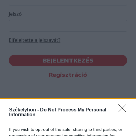
Jelszó
Elfelejtette a jelszavát?
BEJELENTKEZÉS
Regisztráció
Székelyhon -
Do Not Process My Personal
Information
If you wish to opt-out of the sale, sharing to third parties, or
processing of your personal or sensitive information for