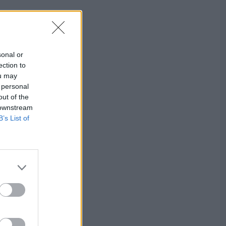
sonal or
ection to
ou may
 personal
out of the
 downstream
B’s List of