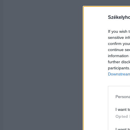
Székelyh
If you wish 
sensitive in
confirm you
continue se
information 
further disc
participants
Downstream 
Persona
I want t
Opted 
I want t