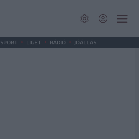
•
•
•
SPORT
LIGET
RÁDIÓ
JÓÁLLÁS