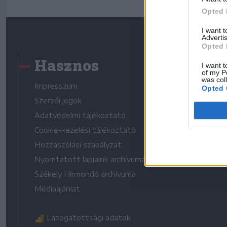
Opted 
I want 
Advertis
Opted 
Hasznos
I want t
of my P
was col
Impresszum
Opted 
Szerzői jogok
Adatvédelmi tájékoztató
Cookie-kezelési tájékoztató
Hozzászólási szabályzat
Nyomtatott lapjaink archívuma
Székely Hírmondó archívuma
Médiaajánlat
Látogatottsági adatok