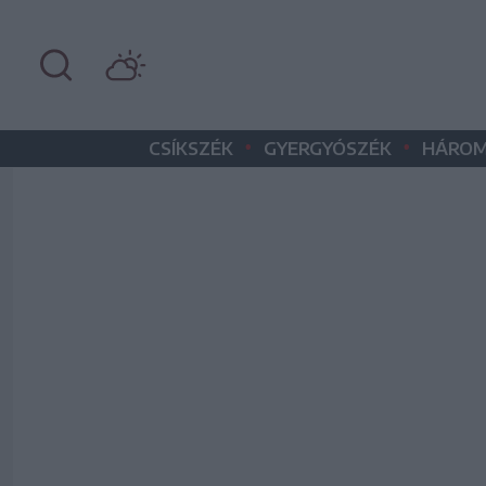
•
•
CSÍKSZÉK
GYERGYÓSZÉK
HÁROM