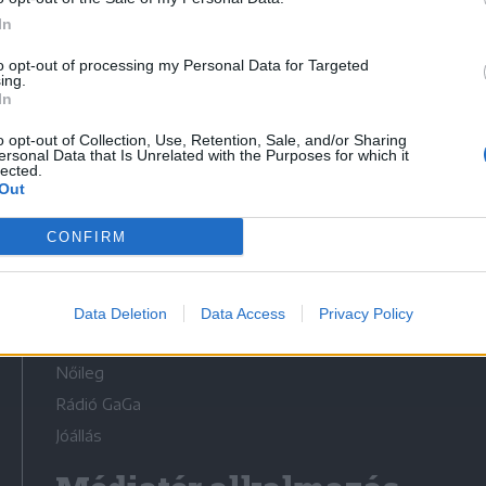
In
to opt-out of processing my Personal Data for Targeted
ing.
In
Médiatér
o opt-out of Collection, Use, Retention, Sale, and/or Sharing
ersonal Data that Is Unrelated with the Purposes for which it
lected.
Székely Sport
Out
Liget
CONFIRM
Krónika
Bihari Napló
Erdélyi Napló
Data Deletion
Data Access
Privacy Policy
Főtér
Nőileg
Rádió GaGa
Jóállás