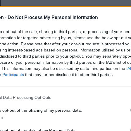
E-mail-cím
on -
Do Not Process My Personal Information
to opt-out of the sale, sharing to third parties, or processing of your per
Jelszó
formation for targeted advertising by us, please use the below opt-out s
r selection. Please note that after your opt-out request is processed y
eing interest-based ads based on personal information utilized by us or
disclosed to third parties prior to your opt-out. You may separately opt-
Elfelejtette a jelszavát?
losure of your personal information by third parties on the IAB’s list of
. This information may also be disclosed by us to third parties on the
IA
Participants
that may further disclose it to other third parties.
BEJELENTKEZÉS
Regisztráció
l Data Processing Opt Outs
o opt-out of the Sharing of my personal data.
In
o opt-out of the Sale of my Personal Data.