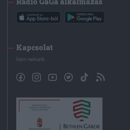
Rádió GaGa alkalmazás
Kapcsolat
Írjon nekünk