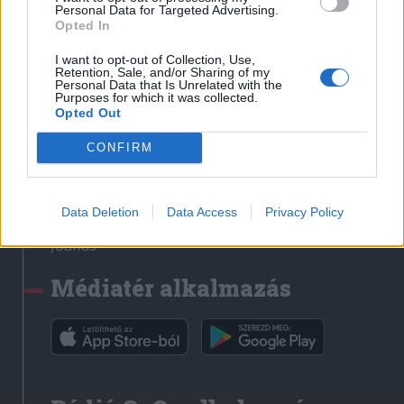
Médiatér
Personal Data for Targeted Advertising.
Opted In
Székely Sport
I want to opt-out of Collection, Use,
Liget
Retention, Sale, and/or Sharing of my
Personal Data that Is Unrelated with the
Krónika
Purposes for which it was collected.
Opted Out
Bihari Napló
Erdélyi Napló
CONFIRM
Főtér
Nőileg
Data Deletion
Data Access
Privacy Policy
Rádió GaGa
Jóállás
Médiatér alkalmazás