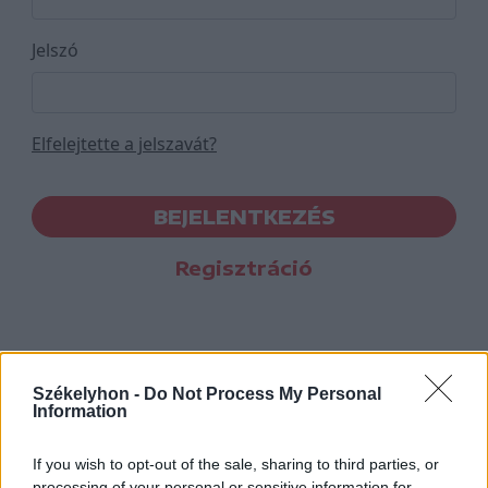
Jelszó
Elfelejtette a jelszavát?
BEJELENTKEZÉS
Regisztráció
Székelyhon -
Do Not Process My Personal
Information
If you wish to opt-out of the sale, sharing to third parties, or
processing of your personal or sensitive information for