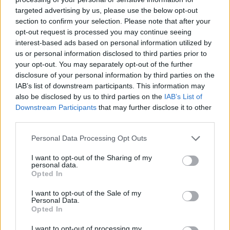
targeted advertising by us, please use the below opt-out
section to confirm your selection. Please note that after your
Hasznos
opt-out request is processed you may continue seeing
interest-based ads based on personal information utilized by
Impresszum
us or personal information disclosed to third parties prior to
your opt-out. You may separately opt-out of the further
Szerzői jogok
disclosure of your personal information by third parties on the
Adatvédelmi tájékoztató
IAB’s list of downstream participants. This information may
Cookie-kezelési tájékoztató
also be disclosed by us to third parties on the
IAB’s List of
Downstream Participants
that may further disclose it to other
Hozzászólási szabályzat
third parties.
Nyomtatott lapjaink archívuma
Székely Hírmondó archívuma
Personal Data Processing Opt Outs
Médiaajánlat
I want to opt-out of the Sharing of my
personal data.
Opted In
Látogatottsági adatok
I want to opt-out of the Sale of my
Personal Data.
Sütibeállítások
Opted In
I want to opt-out of processing my