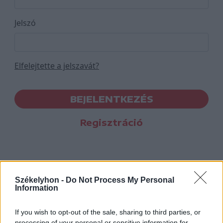
Jelszó
Elfelejtette a jelszavát?
BEJELENTKEZÉS
Regisztráció
Székelyhon -
Do Not Process My Personal
Information
If you wish to opt-out of the sale, sharing to third parties, or
processing of your personal or sensitive information for