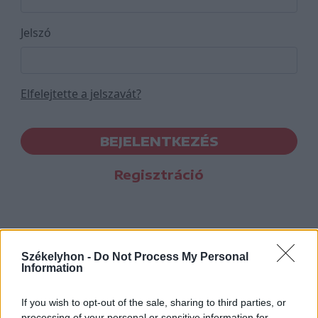
Jelszó
Elfelejtette a jelszavát?
BEJELENTKEZÉS
Regisztráció
Székelyhon -
Do Not Process My Personal
Information
If you wish to opt-out of the sale, sharing to third parties, or
processing of your personal or sensitive information for