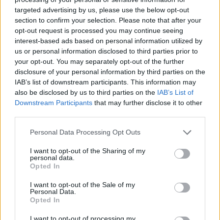
targeted advertising by us, please use the below opt-out
section to confirm your selection. Please note that after your
Hasznos
opt-out request is processed you may continue seeing
interest-based ads based on personal information utilized by
Impresszum
us or personal information disclosed to third parties prior to
your opt-out. You may separately opt-out of the further
Szerzői jogok
disclosure of your personal information by third parties on the
Adatvédelmi tájékoztató
IAB’s list of downstream participants. This information may
Cookie-kezelési tájékoztató
also be disclosed by us to third parties on the
IAB’s List of
Downstream Participants
that may further disclose it to other
Hozzászólási szabályzat
third parties.
Nyomtatott lapjaink archívuma
Székely Hírmondó archívuma
Personal Data Processing Opt Outs
Médiaajánlat
I want to opt-out of the Sharing of my
personal data.
Opted In
Látogatottsági adatok
I want to opt-out of the Sale of my
Personal Data.
Sütibeállítások
Opted In
I want to opt-out of processing my