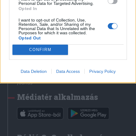
Médiatér
Personal Data for Targeted Advertising.
Opted In
Székely Sport
I want to opt-out of Collection, Use,
Liget
Retention, Sale, and/or Sharing of my
Personal Data that Is Unrelated with the
Krónika
Purposes for which it was collected.
Opted Out
Bihari Napló
Erdélyi Napló
CONFIRM
Főtér
Nőileg
Data Deletion
Data Access
Privacy Policy
Rádió GaGa
Jóállás
Médiatér alkalmazás