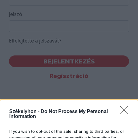
Jelszó
Elfelejtette a jelszavát?
BEJELENTKEZÉS
Regisztráció
Székelyhon -
Do Not Process My Personal
Information
If you wish to opt-out of the sale, sharing to third parties, or
processing of your personal or sensitive information for