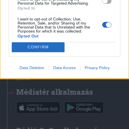
Médiatér
Personal Data for Targeted Advertising.
Opted In
Székely Sport
I want to opt-out of Collection, Use,
Liget
Retention, Sale, and/or Sharing of my
Personal Data that Is Unrelated with the
Krónika
Purposes for which it was collected.
Opted Out
Bihari Napló
Erdélyi Napló
CONFIRM
Főtér
Nőileg
Data Deletion
Data Access
Privacy Policy
Rádió GaGa
Jóállás
Médiatér alkalmazás