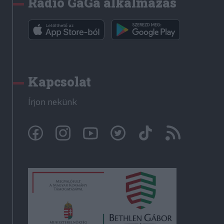
Rádió GaGa alkalmazás
Kapcsolat
Írjon nekünk