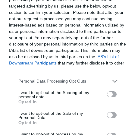
targeted advertising by us, please use the below opt-out
section to confirm your selection. Please note that after your
Hasznos
opt-out request is processed you may continue seeing
interest-based ads based on personal information utilized by
Impresszum
us or personal information disclosed to third parties prior to
your opt-out. You may separately opt-out of the further
Szerzői jogok
disclosure of your personal information by third parties on the
Adatvédelmi tájékoztató
IAB’s list of downstream participants. This information may
Cookie-kezelési tájékoztató
also be disclosed by us to third parties on the
IAB’s List of
Downstream Participants
that may further disclose it to other
Hozzászólási szabályzat
third parties.
Nyomtatott lapjaink archívuma
Székely Hírmondó archívuma
Personal Data Processing Opt Outs
Médiaajánlat
I want to opt-out of the Sharing of my
personal data.
Opted In
Látogatottsági adatok
I want to opt-out of the Sale of my
Personal Data.
Sütibeállítások
Opted In
I want to opt-out of processing my