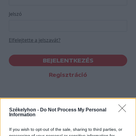
Jelszó
Elfelejtette a jelszavát?
BEJELENTKEZÉS
Regisztráció
Székelyhon -
Do Not Process My Personal
Information
If you wish to opt-out of the sale, sharing to third parties, or
processing of your personal or sensitive information for