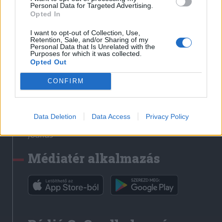
Médiatér
Personal Data for Targeted Advertising.
Opted In
Székely Sport
I want to opt-out of Collection, Use,
Liget
Retention, Sale, and/or Sharing of my
Personal Data that Is Unrelated with the
Krónika
Purposes for which it was collected.
Opted Out
Bihari Napló
Erdélyi Napló
CONFIRM
Főtér
Nőileg
Data Deletion
Data Access
Privacy Policy
Rádió GaGa
Jóállás
Médiatér alkalmazás