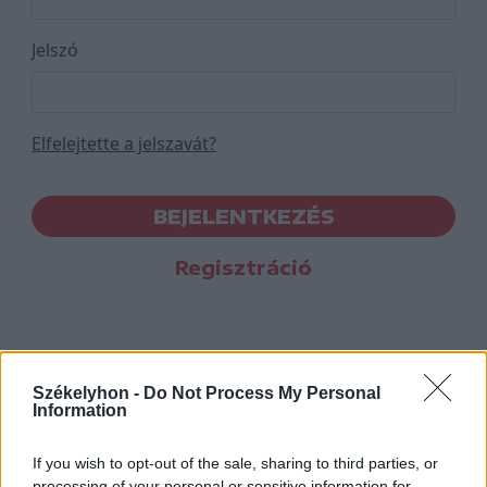
Jelszó
Elfelejtette a jelszavát?
BEJELENTKEZÉS
Regisztráció
Székelyhon -
Do Not Process My Personal
Information
If you wish to opt-out of the sale, sharing to third parties, or
processing of your personal or sensitive information for