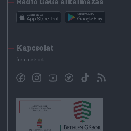
Rádió GaGa alkalmazás
Kapcsolat
Írjon nekünk