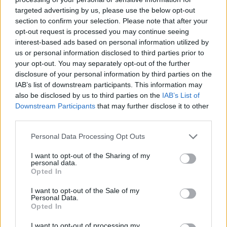
targeted advertising by us, please use the below opt-out
section to confirm your selection. Please note that after your
Hasznos
opt-out request is processed you may continue seeing
interest-based ads based on personal information utilized by
Impresszum
us or personal information disclosed to third parties prior to
your opt-out. You may separately opt-out of the further
Szerzői jogok
disclosure of your personal information by third parties on the
Adatvédelmi tájékoztató
IAB’s list of downstream participants. This information may
Cookie-kezelési tájékoztató
also be disclosed by us to third parties on the
IAB’s List of
Downstream Participants
that may further disclose it to other
Hozzászólási szabályzat
third parties.
Nyomtatott lapjaink archívuma
Székely Hírmondó archívuma
Personal Data Processing Opt Outs
Médiaajánlat
I want to opt-out of the Sharing of my
personal data.
Opted In
Látogatottsági adatok
I want to opt-out of the Sale of my
Personal Data.
Sütibeállítások
Opted In
I want to opt-out of processing my