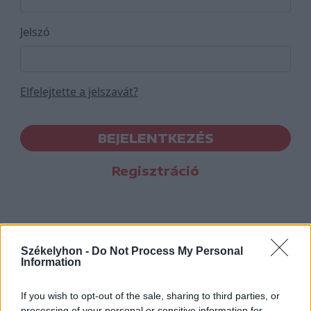
Jelszó
Elfelejtette a jelszavát?
BEJELENTKEZÉS
Regisztráció
Székelyhon -
Do Not Process My Personal
Information
If you wish to opt-out of the sale, sharing to third parties, or
processing of your personal or sensitive information for