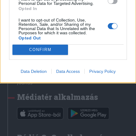
Médiatér
Personal Data for Targeted Advertising.
Opted In
Székely Sport
I want to opt-out of Collection, Use,
Liget
Retention, Sale, and/or Sharing of my
Personal Data that Is Unrelated with the
Krónika
Purposes for which it was collected.
Opted Out
Bihari Napló
Erdélyi Napló
CONFIRM
Főtér
Nőileg
Data Deletion
Data Access
Privacy Policy
Rádió GaGa
Jóállás
Médiatér alkalmazás