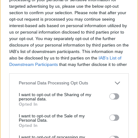
targeted advertising by us, please use the below opt-out
section to confirm your selection. Please note that after your
Hasznos
opt-out request is processed you may continue seeing
interest-based ads based on personal information utilized by
Impresszum
us or personal information disclosed to third parties prior to
your opt-out. You may separately opt-out of the further
Szerzői jogok
disclosure of your personal information by third parties on the
Adatvédelmi tájékoztató
IAB’s list of downstream participants. This information may
Cookie-kezelési tájékoztató
also be disclosed by us to third parties on the
IAB’s List of
Downstream Participants
that may further disclose it to other
Hozzászólási szabályzat
third parties.
Nyomtatott lapjaink archívuma
Székely Hírmondó archívuma
Personal Data Processing Opt Outs
Médiaajánlat
I want to opt-out of the Sharing of my
personal data.
Opted In
Látogatottsági adatok
I want to opt-out of the Sale of my
Personal Data.
Sütibeállítások
Opted In
I want to opt-out of processing my