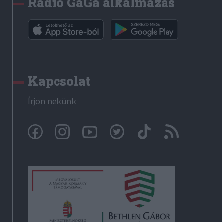
Rádió GaGa alkalmazás
Kapcsolat
Írjon nekünk