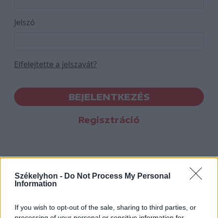
Jelszó
Elfelejtette a jelszavát?
BEJELENTKEZÉS
Regisztráció
Székelyhon -
Do Not Process My Personal
Information
If you wish to opt-out of the sale, sharing to third parties, or
processing of your personal or sensitive information for