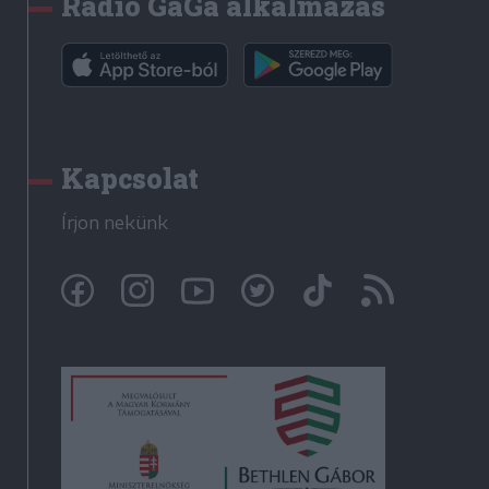
Rádió GaGa alkalmazás
Kapcsolat
Írjon nekünk