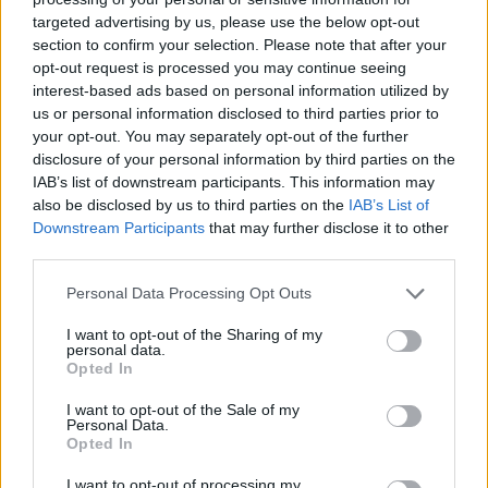
targeted advertising by us, please use the below opt-out
section to confirm your selection. Please note that after your
Hasznos
opt-out request is processed you may continue seeing
interest-based ads based on personal information utilized by
Impresszum
us or personal information disclosed to third parties prior to
your opt-out. You may separately opt-out of the further
Szerzői jogok
disclosure of your personal information by third parties on the
Adatvédelmi tájékoztató
IAB’s list of downstream participants. This information may
Cookie-kezelési tájékoztató
also be disclosed by us to third parties on the
IAB’s List of
Downstream Participants
that may further disclose it to other
Hozzászólási szabályzat
third parties.
Nyomtatott lapjaink archívuma
Székely Hírmondó archívuma
Personal Data Processing Opt Outs
Médiaajánlat
I want to opt-out of the Sharing of my
personal data.
Opted In
Látogatottsági adatok
I want to opt-out of the Sale of my
Personal Data.
Sütibeállítások
Opted In
I want to opt-out of processing my