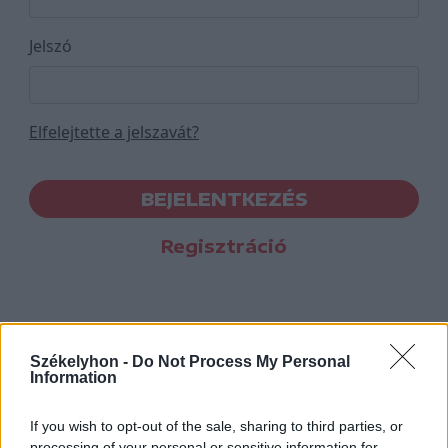
Jelszó
Elfelejtette a jelszavát?
BEJELENTKEZÉS
Regisztráció
Székelyhon -
Do Not Process My Personal
Information
If you wish to opt-out of the sale, sharing to third parties, or
processing of your personal or sensitive information for