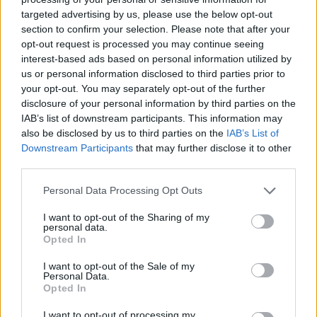
targeted advertising by us, please use the below opt-out
section to confirm your selection. Please note that after your
Hasznos
opt-out request is processed you may continue seeing
interest-based ads based on personal information utilized by
Impresszum
us or personal information disclosed to third parties prior to
your opt-out. You may separately opt-out of the further
Szerzői jogok
disclosure of your personal information by third parties on the
Adatvédelmi tájékoztató
IAB’s list of downstream participants. This information may
Cookie-kezelési tájékoztató
also be disclosed by us to third parties on the
IAB’s List of
Downstream Participants
that may further disclose it to other
Hozzászólási szabályzat
third parties.
Nyomtatott lapjaink archívuma
Székely Hírmondó archívuma
Personal Data Processing Opt Outs
Médiaajánlat
I want to opt-out of the Sharing of my
personal data.
Opted In
Látogatottsági adatok
I want to opt-out of the Sale of my
Personal Data.
Sütibeállítások
Opted In
I want to opt-out of processing my