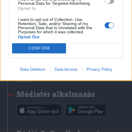
Médiatér
Personal Data for Targeted Advertising.
Opted In
Székely Sport
I want to opt-out of Collection, Use,
Liget
Retention, Sale, and/or Sharing of my
Personal Data that Is Unrelated with the
Krónika
Purposes for which it was collected.
Opted Out
Bihari Napló
Erdélyi Napló
CONFIRM
Főtér
Nőileg
Data Deletion
Data Access
Privacy Policy
Rádió GaGa
Jóállás
Médiatér alkalmazás