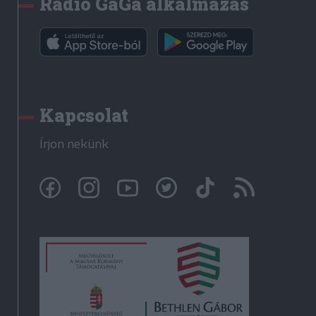
Rádió GaGa alkalmazás
Kapcsolat
Írjon nekünk