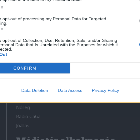
In
to opt-out of processing my Personal Data for Targeted
ing.
In
Médiatér
o opt-out of Collection, Use, Retention, Sale, and/or Sharing
ersonal Data that Is Unrelated with the Purposes for which it
lected.
Székely Sport
Out
Liget
CONFIRM
Krónika
Bihari Napló
Erdélyi Napló
Data Deletion
Data Access
Privacy Policy
Főtér
Nőileg
Rádió GaGa
Jóállás