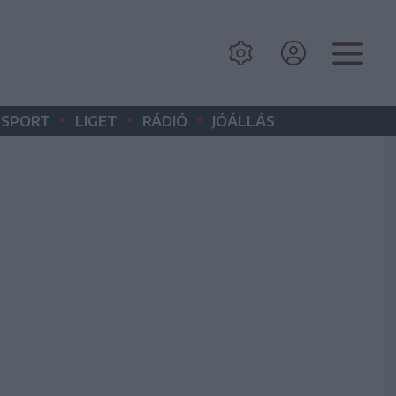
•
•
•
SPORT
LIGET
RÁDIÓ
JÓÁLLÁS