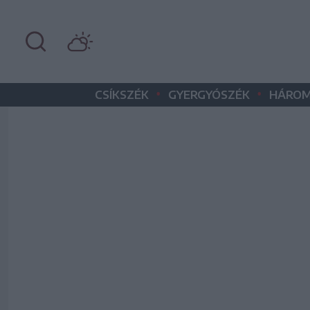
•
•
CSÍKSZÉK
GYERGYÓSZÉK
HÁROM