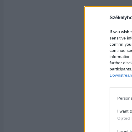
Székelyh
If you wish 
sensitive in
confirm you
continue se
information 
further disc
participants
Downstream 
Persona
I want t
Opted 
I want t