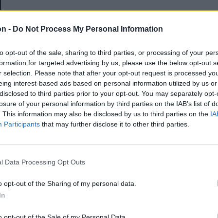
E-mail-cím
on -
Do Not Process My Personal Information
to opt-out of the sale, sharing to third parties, or processing of your per
Jelszó
formation for targeted advertising by us, please use the below opt-out s
r selection. Please note that after your opt-out request is processed y
eing interest-based ads based on personal information utilized by us or
disclosed to third parties prior to your opt-out. You may separately opt-
Elfelejtette a jelszavát?
losure of your personal information by third parties on the IAB’s list of
. This information may also be disclosed by us to third parties on the
IA
Participants
that may further disclose it to other third parties.
BEJELENTKEZÉS
Regisztráció
l Data Processing Opt Outs
o opt-out of the Sharing of my personal data.
In
o opt-out of the Sale of my Personal Data.