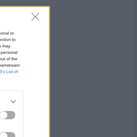
sonal or
ection to
ou may
 personal
out of the
 downstream
B’s List of