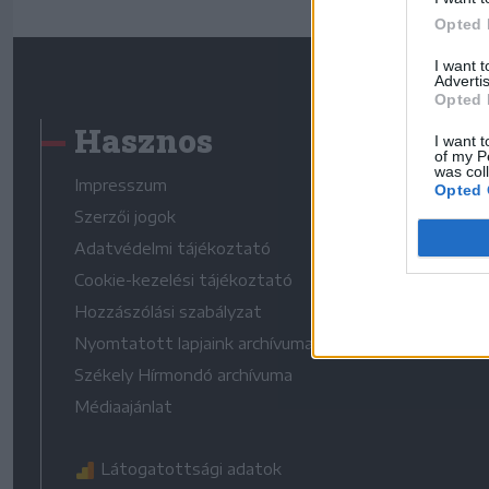
Opted 
I want 
Advertis
Opted 
Hasznos
I want t
of my P
was col
Impresszum
Opted 
Szerzői jogok
Adatvédelmi tájékoztató
Cookie-kezelési tájékoztató
Hozzászólási szabályzat
Nyomtatott lapjaink archívuma
Székely Hírmondó archívuma
Médiaajánlat
Látogatottsági adatok