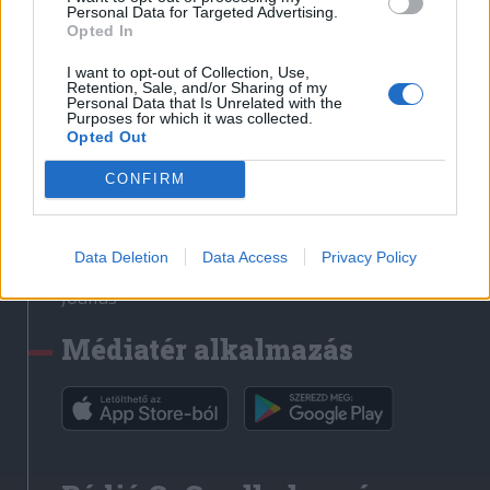
Médiatér
Personal Data for Targeted Advertising.
Opted In
Székely Sport
I want to opt-out of Collection, Use,
Liget
Retention, Sale, and/or Sharing of my
Personal Data that Is Unrelated with the
Krónika
Purposes for which it was collected.
Opted Out
Bihari Napló
Erdélyi Napló
CONFIRM
Főtér
Nőileg
Data Deletion
Data Access
Privacy Policy
Rádió GaGa
Jóállás
Médiatér alkalmazás