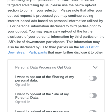
targeted advertising by us, please use the below opt-out
section to confirm your selection. Please note that after your
Hasznos
opt-out request is processed you may continue seeing
interest-based ads based on personal information utilized by
Impresszum
us or personal information disclosed to third parties prior to
your opt-out. You may separately opt-out of the further
Szerzői jogok
disclosure of your personal information by third parties on the
Adatvédelmi tájékoztató
IAB’s list of downstream participants. This information may
Cookie-kezelési tájékoztató
also be disclosed by us to third parties on the
IAB’s List of
Downstream Participants
that may further disclose it to other
Hozzászólási szabályzat
third parties.
Nyomtatott lapjaink archívuma
Székely Hírmondó archívuma
Personal Data Processing Opt Outs
Médiaajánlat
I want to opt-out of the Sharing of my
personal data.
Opted In
Látogatottsági adatok
I want to opt-out of the Sale of my
Personal Data.
Sütibeállítások
Opted In
I want to opt-out of processing my