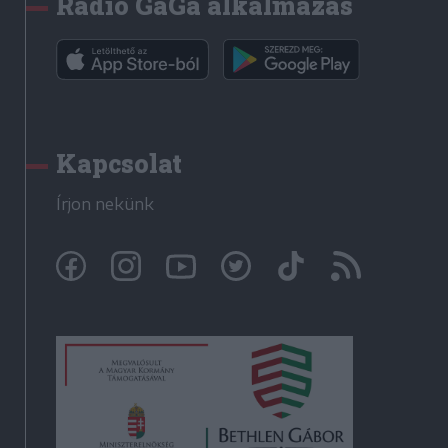
Rádió GaGa alkalmazás
Kapcsolat
Írjon nekünk