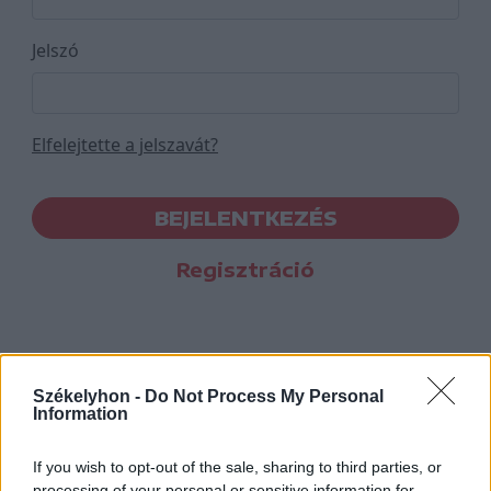
Jelszó
Elfelejtette a jelszavát?
BEJELENTKEZÉS
Regisztráció
Székelyhon -
Do Not Process My Personal
Information
If you wish to opt-out of the sale, sharing to third parties, or
processing of your personal or sensitive information for