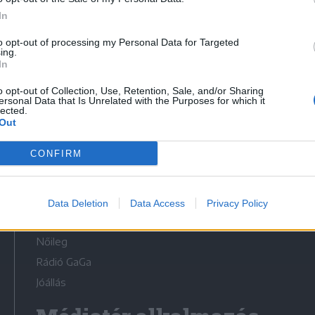
In
to opt-out of processing my Personal Data for Targeted
ing.
In
Médiatér
o opt-out of Collection, Use, Retention, Sale, and/or Sharing
ersonal Data that Is Unrelated with the Purposes for which it
lected.
Székely Sport
Out
Liget
CONFIRM
Krónika
Bihari Napló
Erdélyi Napló
Data Deletion
Data Access
Privacy Policy
Főtér
Nőileg
Rádió GaGa
Jóállás