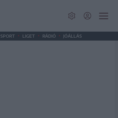
•
•
•
SPORT
LIGET
RÁDIÓ
JÓÁLLÁS