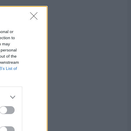
sonal or
ection to
ou may
 personal
out of the
 downstream
B’s List of