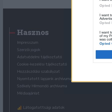
Opted 
I want 
Advertis
Opted 
Hasznos
I want t
of my P
was col
Impresszum
Opted 
Szerzői jogok
Adatvédelmi tájékoztató
Cookie-kezelési tájékoztató
Hozzászólási szabályzat
Nyomtatott lapjaink archívuma
Székely Hírmondó archívuma
Médiaajánlat
Látogatottsági adatok