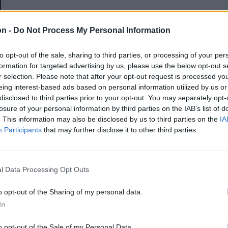
E-mail-cím
on -
Do Not Process My Personal Information
to opt-out of the sale, sharing to third parties, or processing of your per
Jelszó
formation for targeted advertising by us, please use the below opt-out s
r selection. Please note that after your opt-out request is processed y
eing interest-based ads based on personal information utilized by us or
disclosed to third parties prior to your opt-out. You may separately opt-
Elfelejtette a jelszavát?
losure of your personal information by third parties on the IAB’s list of
. This information may also be disclosed by us to third parties on the
IA
Participants
that may further disclose it to other third parties.
BEJELENTKEZÉS
Regisztráció
l Data Processing Opt Outs
o opt-out of the Sharing of my personal data.
In
o opt-out of the Sale of my Personal Data.