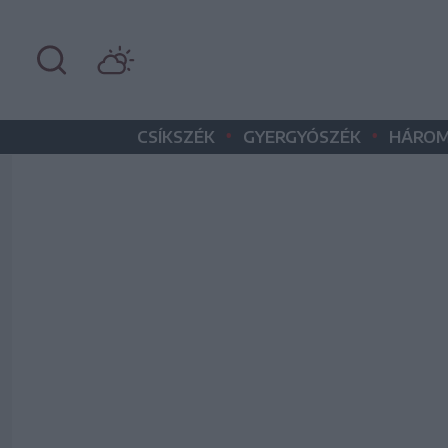
•
•
CSÍKSZÉK
GYERGYÓSZÉK
HÁROM