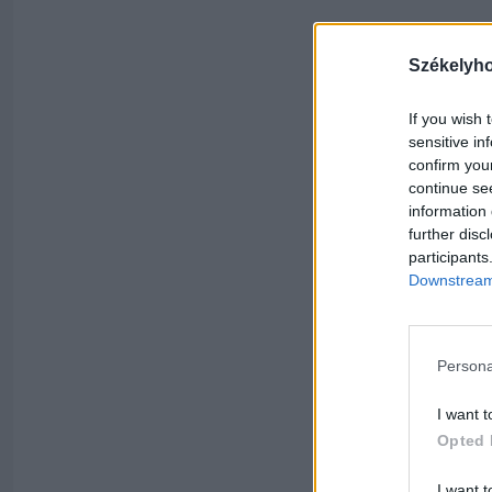
Székelyh
If you wish 
sensitive in
confirm you
continue se
information 
further disc
participants
Downstream 
Persona
I want t
Opted 
I want t