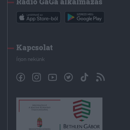
Rádió GaGa alkalmazás
Kapcsolat
Írjon nekünk