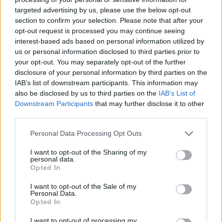
targeted advertising by us, please use the below opt-out
section to confirm your selection. Please note that after your
Hasznos
opt-out request is processed you may continue seeing
interest-based ads based on personal information utilized by
Impresszum
us or personal information disclosed to third parties prior to
your opt-out. You may separately opt-out of the further
Szerzői jogok
disclosure of your personal information by third parties on the
Adatvédelmi tájékoztató
IAB’s list of downstream participants. This information may
Cookie-kezelési tájékoztató
also be disclosed by us to third parties on the
IAB’s List of
Downstream Participants
that may further disclose it to other
Hozzászólási szabályzat
third parties.
Nyomtatott lapjaink archívuma
Székely Hírmondó archívuma
Personal Data Processing Opt Outs
Médiaajánlat
I want to opt-out of the Sharing of my
personal data.
Opted In
Látogatottsági adatok
I want to opt-out of the Sale of my
Personal Data.
Sütibeállítások
Opted In
I want to opt-out of processing my