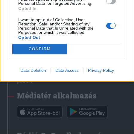
Médiatér
Personal Data for Targeted Advertising.
Opted In
Székely Sport
I want to opt-out of Collection, Use,
Liget
Retention, Sale, and/or Sharing of my
Personal Data that Is Unrelated with the
Krónika
Purposes for which it was collected.
Opted Out
Bihari Napló
Erdélyi Napló
CONFIRM
Főtér
Nőileg
Data Deletion
Data Access
Privacy Policy
Rádió GaGa
Jóállás
Médiatér alkalmazás