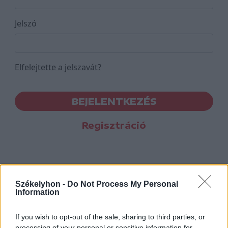
Jelszó
Elfelejtette a jelszavát?
BEJELENTKEZÉS
Regisztráció
Székelyhon -
Do Not Process My Personal
Information
If you wish to opt-out of the sale, sharing to third parties, or
processing of your personal or sensitive information for