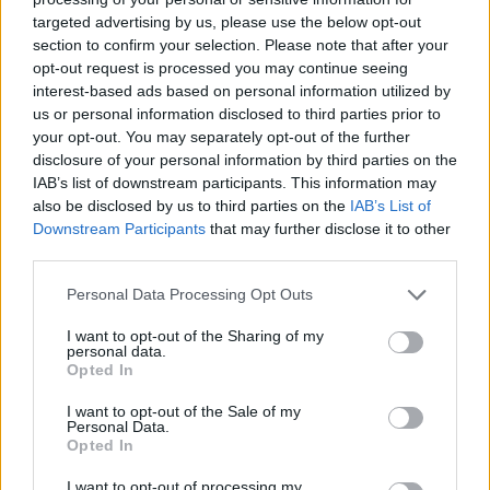
targeted advertising by us, please use the below opt-out
section to confirm your selection. Please note that after your
Hasznos
opt-out request is processed you may continue seeing
interest-based ads based on personal information utilized by
Impresszum
us or personal information disclosed to third parties prior to
your opt-out. You may separately opt-out of the further
Szerzői jogok
disclosure of your personal information by third parties on the
Adatvédelmi tájékoztató
IAB’s list of downstream participants. This information may
Cookie-kezelési tájékoztató
also be disclosed by us to third parties on the
IAB’s List of
Downstream Participants
that may further disclose it to other
Hozzászólási szabályzat
third parties.
Nyomtatott lapjaink archívuma
Székely Hírmondó archívuma
Personal Data Processing Opt Outs
Médiaajánlat
I want to opt-out of the Sharing of my
personal data.
Opted In
Látogatottsági adatok
I want to opt-out of the Sale of my
Personal Data.
Sütibeállítások
Opted In
I want to opt-out of processing my