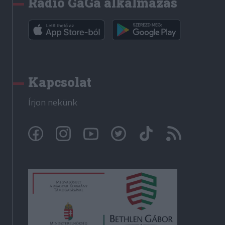
Rádió GaGa alkalmazás
Kapcsolat
Írjon nekünk