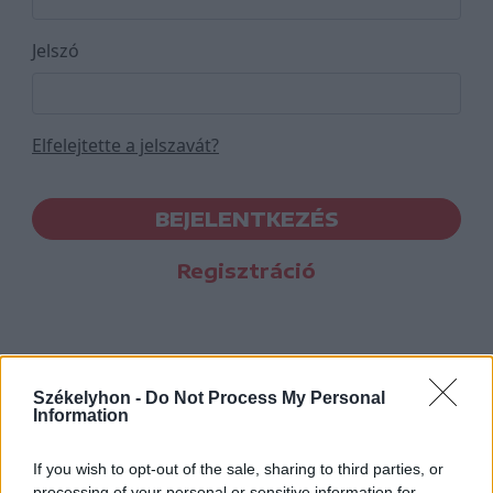
Jelszó
Elfelejtette a jelszavát?
BEJELENTKEZÉS
Regisztráció
Székelyhon -
Do Not Process My Personal
Information
If you wish to opt-out of the sale, sharing to third parties, or
processing of your personal or sensitive information for