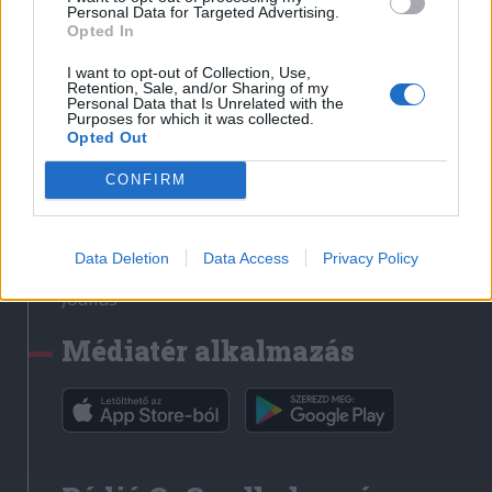
Médiatér
Personal Data for Targeted Advertising.
Opted In
Székely Sport
I want to opt-out of Collection, Use,
Liget
Retention, Sale, and/or Sharing of my
Personal Data that Is Unrelated with the
Krónika
Purposes for which it was collected.
Opted Out
Bihari Napló
Erdélyi Napló
CONFIRM
Főtér
Nőileg
Data Deletion
Data Access
Privacy Policy
Rádió GaGa
Jóállás
Médiatér alkalmazás