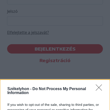
Jelszó
Elfelejtette a jelszavát?
BEJELENTKEZÉS
Regisztráció
Székelyhon -
Do Not Process My Personal
Information
If you wish to opt-out of the sale, sharing to third parties, or
processing of your personal or sensitive information for