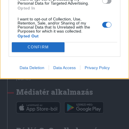
Médiatér
Personal Data for Targeted Advertising.
Opted In
Székely Sport
I want to opt-out of Collection, Use,
Liget
Retention, Sale, and/or Sharing of my
Personal Data that Is Unrelated with the
Krónika
Purposes for which it was collected.
Opted Out
Bihari Napló
Erdélyi Napló
CONFIRM
Főtér
Nőileg
Data Deletion
Data Access
Privacy Policy
Rádió GaGa
Jóállás
Médiatér alkalmazás