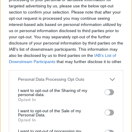
targeted advertising by us, please use the below opt-out
section to confirm your selection. Please note that after your
Hasznos
opt-out request is processed you may continue seeing
interest-based ads based on personal information utilized by
Impresszum
us or personal information disclosed to third parties prior to
your opt-out. You may separately opt-out of the further
Szerzői jogok
disclosure of your personal information by third parties on the
Adatvédelmi tájékoztató
IAB’s list of downstream participants. This information may
Cookie-kezelési tájékoztató
also be disclosed by us to third parties on the
IAB’s List of
Downstream Participants
that may further disclose it to other
Hozzászólási szabályzat
third parties.
Nyomtatott lapjaink archívuma
Székely Hírmondó archívuma
Personal Data Processing Opt Outs
Médiaajánlat
I want to opt-out of the Sharing of my
personal data.
Opted In
Látogatottsági adatok
I want to opt-out of the Sale of my
Personal Data.
Sütibeállítások
Opted In
I want to opt-out of processing my