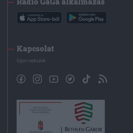
Rádió GaGa alkalmazás
Kapcsolat
Írjon nekünk