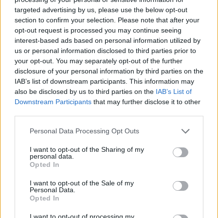
targeted advertising by us, please use the below opt-out
section to confirm your selection. Please note that after your
Hasznos
opt-out request is processed you may continue seeing
interest-based ads based on personal information utilized by
Impresszum
us or personal information disclosed to third parties prior to
your opt-out. You may separately opt-out of the further
Szerzői jogok
disclosure of your personal information by third parties on the
Adatvédelmi tájékoztató
IAB’s list of downstream participants. This information may
Cookie-kezelési tájékoztató
also be disclosed by us to third parties on the
IAB’s List of
Downstream Participants
that may further disclose it to other
Hozzászólási szabályzat
third parties.
Nyomtatott lapjaink archívuma
Székely Hírmondó archívuma
Personal Data Processing Opt Outs
Médiaajánlat
I want to opt-out of the Sharing of my
personal data.
Opted In
Látogatottsági adatok
I want to opt-out of the Sale of my
Personal Data.
Sütibeállítások
Opted In
I want to opt-out of processing my