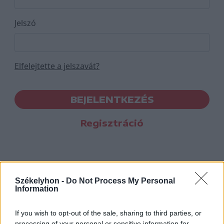
Jelszó
Elfelejtette a jelszavát?
BEJELENTKEZÉS
Regisztráció
Székelyhon -
Do Not Process My Personal
Information
If you wish to opt-out of the sale, sharing to third parties, or
processing of your personal or sensitive information for