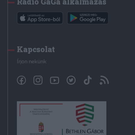
Rádió GaGa alkalmazás
Kapcsolat
Írjon nekünk