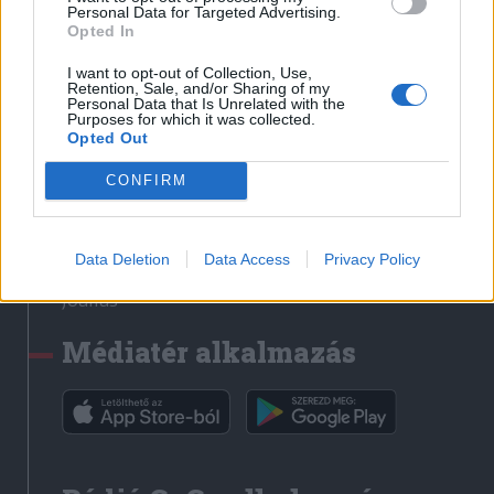
Médiatér
Personal Data for Targeted Advertising.
Opted In
Székely Sport
I want to opt-out of Collection, Use,
Liget
Retention, Sale, and/or Sharing of my
Personal Data that Is Unrelated with the
Krónika
Purposes for which it was collected.
Opted Out
Bihari Napló
Erdélyi Napló
CONFIRM
Főtér
Nőileg
Data Deletion
Data Access
Privacy Policy
Rádió GaGa
Jóállás
Médiatér alkalmazás