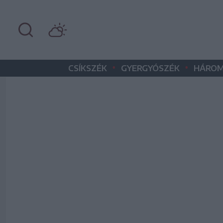
•
•
CSÍKSZÉK
GYERGYÓSZÉK
HÁROM