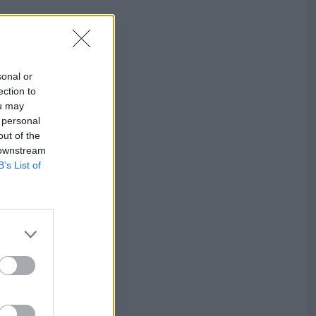
sonal or
ection to
ou may
 personal
out of the
 downstream
B’s List of