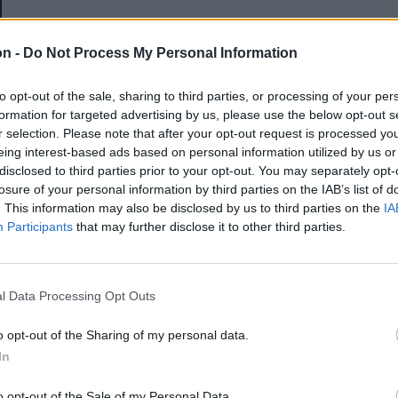
E-mail-cím
on -
Do Not Process My Personal Information
to opt-out of the sale, sharing to third parties, or processing of your per
Jelszó
formation for targeted advertising by us, please use the below opt-out s
r selection. Please note that after your opt-out request is processed y
eing interest-based ads based on personal information utilized by us or
disclosed to third parties prior to your opt-out. You may separately opt-
Elfelejtette a jelszavát?
losure of your personal information by third parties on the IAB’s list of
. This information may also be disclosed by us to third parties on the
IA
Participants
that may further disclose it to other third parties.
BEJELENTKEZÉS
Regisztráció
l Data Processing Opt Outs
o opt-out of the Sharing of my personal data.
In
o opt-out of the Sale of my Personal Data.