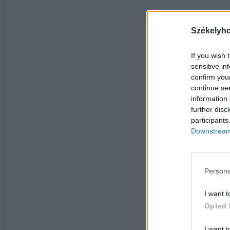
Székelyh
If you wish 
sensitive in
confirm you
continue se
information 
further disc
participants
Downstream 
Persona
I want t
Opted 
I want t