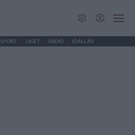
•
•
•
SPORT
LIGET
RÁDIÓ
JÓÁLLÁS