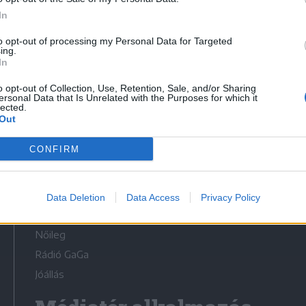
In
to opt-out of processing my Personal Data for Targeted
ing.
In
Médiatér
o opt-out of Collection, Use, Retention, Sale, and/or Sharing
ersonal Data that Is Unrelated with the Purposes for which it
lected.
Székely Sport
Out
Liget
CONFIRM
Krónika
Bihari Napló
Erdélyi Napló
Data Deletion
Data Access
Privacy Policy
Főtér
Nőileg
Rádió GaGa
Jóállás