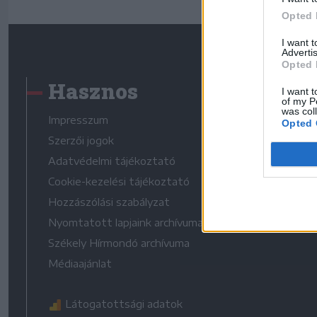
Opted 
I want 
Advertis
Opted 
Hasznos
I want t
of my P
was col
Impresszum
Opted 
Szerzői jogok
Adatvédelmi tájékoztató
Cookie-kezelési tájékoztató
Hozzászólási szabályzat
Nyomtatott lapjaink archívuma
Székely Hírmondó archívuma
Médiaajánlat
Látogatottsági adatok